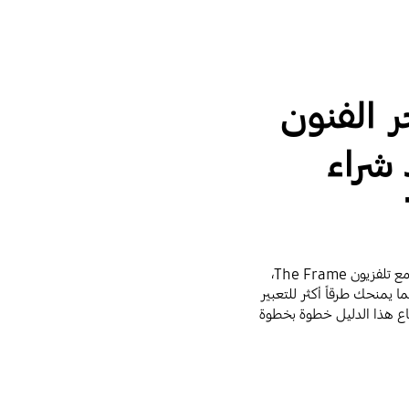
ر الفنون
ند شراء
استمتع بشهر تجريبي + 3 أشهر اشتراك مجاني في متجر الفنون مع تلفزيون The Frame،
 من 1400 شبكة عالمية مما يمنحك طرقاً أكثر للتعبير
يك تلفزيون The Frame، يمكنك إتباع هذا الدليل خطوة بخطوة