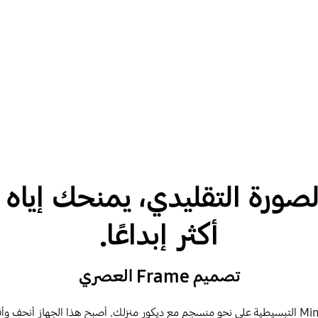
أكثر إبداعًا.
تصميم Frame العصري
يتناغم تصميم The Frame المُستوحى من حركة Minimalism التبسيطية على نحو منسجم مع ديكور منزلك. أ