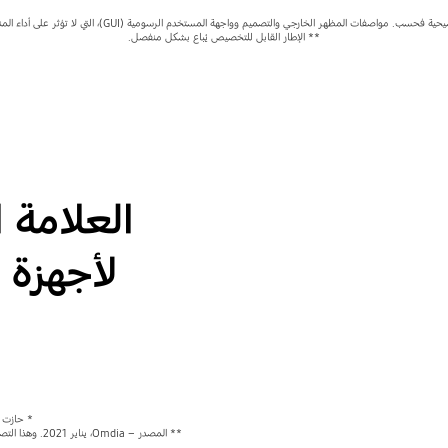
صفات المظهر الخارجي والتصميم وواجهة المستخدم الرسومية (GUI)، التي لا تؤثر على أداء المنتج، عُرضة للتغيير دون إخطار.
** الإطار القابل للتخصيص يُباع بشكل منفصل.
* حازت سامسونج على ال
** المصدر – a