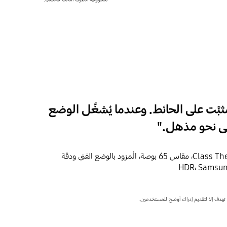
بَّت على الحائط. وعندما يُشغَّل الوضع
على نحو مذهل."
تلفزيون Class The Frame Smart TV ‎، مقاس 65 بوصة، المُزود بالوضع الفني ودقة
هدف إلا لتقديم إدراك أوضح للمستخدمين.