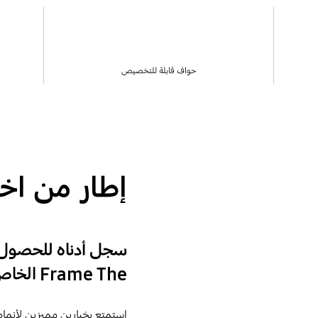
حواف قابلة للتخصيص
إطار من اختي
سجل أدناه للحصول ع
Frame The الخاص بك.