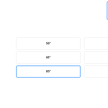
"50
"65
"85