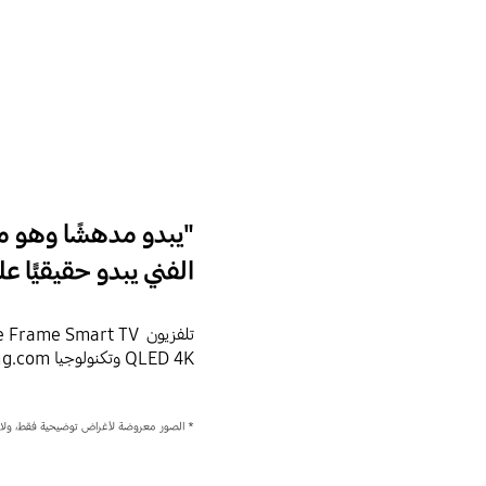
"يبدو مدهشًا وهو مث
الفني يبدو حقيقيًّا 
QLED 4K وتكنولوجيا HDR، Samsung.com
* الصور معروضة لأغراض توضيحية فقط، ولا ت