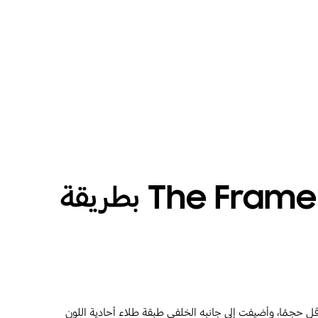
كل ما يقدمه لك إطار الصورة التقليدي، يمنحك إياه The Frame بطريقة
صبح هذا الجهاز أنحف وأقل حجمًا، وأضيفت إلى جانبه الخلفي طبقة طلاء أحادية اللون