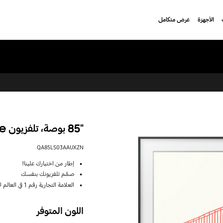
الأجهزة
عرض متكامل
‎85"‎‎ بوصة، تلفزيون The Frame الوضع الفني، دقة 4K
QA85LS03AAUXZN
إطار من اختيارك علينا!
صمِّم تلفزيونك بنفسك
العلامة التجارية رقم 1 في العالم لأجهزة التلفزيون لمدة 15 عامًا على التوالي
اللون المتوفر