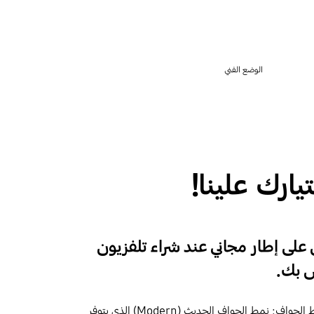
الوضع الفني
ارك علينا!
لى إطار مجاني عند شراء تلفزيون
استمتع بخيارين مميزين لأنماط الحواف: نمط الحواف الحديث (Modern) الذي يتوفر