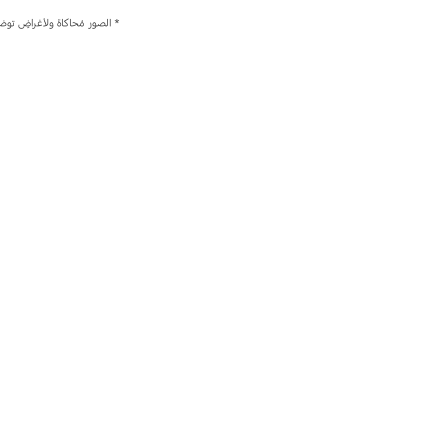
* الصور مُحاكاة ولأغراضٍ توضيحية فحسب. موا