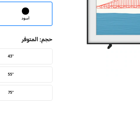
أسود
حجم: المتوفر
"43
"55
"75