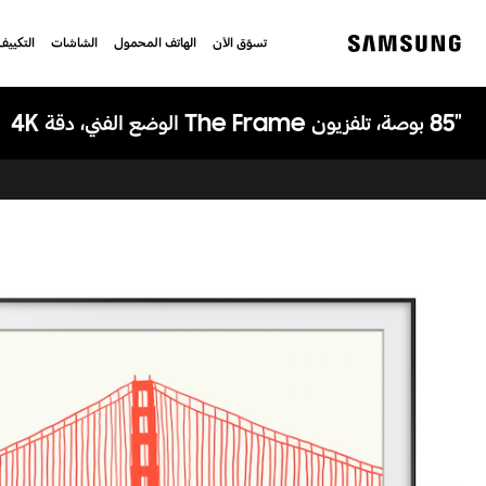
تسوّق الآن
الهاتف المحمول
الشاشات
التكييف
Samsung
‎85"‎‎ بوصة، تلفزيون The Frame الوضع الفني، دقة 4K