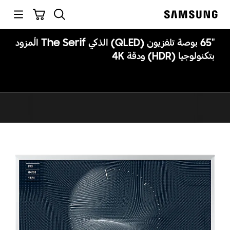
p
بحث
سلة التسوق
o
Samsung
t
"65 بوصة تلفزيون (QLED) الذكي The Serif المُزود
بتكنولوجيا (HDR) ودقة 4K