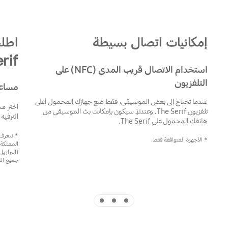
إمكانيات اتصال بسيطة
rif
استخدام الاتصال قريب المدى (NFC) على
التلفزيون
مساعد
عندما تحتاج إلى بعض الموسيقى، فقط ضع جهازك المحمول أعلى
تلفزيون The Serif. وعندئذٍ سيكون بإمكانك بث الموسيقى من
الترفيه
هاتفك المحمول على The Serif.
* الأجهزة المتوافقة فقط.
المملكة ا
(البرازيل
جميع الل
Indicator 3
Indicator 2
Indicator 1