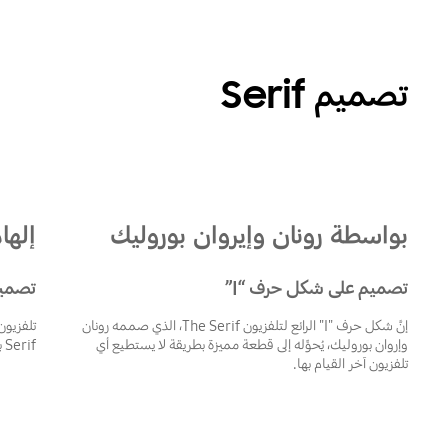
تصميم Serif
بواسطة رونان وإيروان بوروليك
إلها
تصميم على شكل حرف “I”
تصميم
إنَّ شكل حرف "I" الرائع لتلفزيون The Serif، الذي صممه رونان
وإروان بوروليك، يُحوِّله إلى قطعة مميزة بطريقة لا يستطيع أي
Serif بانسجام مع المساحات والديكورات المنزلية.
تلفزيون آخر القيام بها.