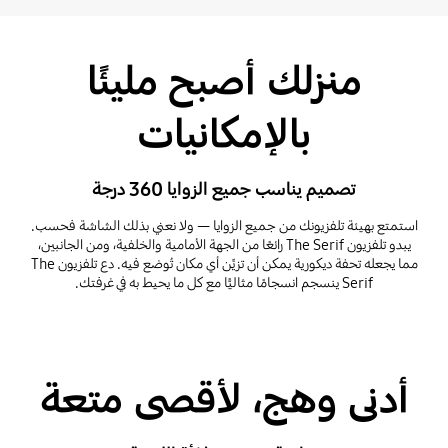
منزلك أصبح مليئًا
بالإمكانيات
تصميم يناسب جميع الزوايا 360 درجة
استمتع بهيئة تلفزيونك من جميع الزوايا — ولا نعني بذلك الشاشة فحسب.
يبدو تلفزيون The Serif رائعًا من الجهة الأمامية والخلفية، ومن الجانبين،
مما يجعله تحفة ديكورية يمكن أن تزيِّن أي مكان تُوضع فيه. دع تلفزيون The
Serif ينسجم انسجامًا مثاليًّا مع كل ما يحيط به في غرفتك.
Playing video
أدنى وهج، لأقصى متعة