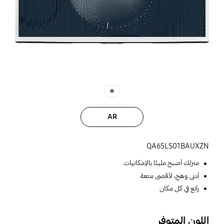
AR
QA65LS01BAUXZN
منزلك أصبح مليئًا بالإمكانيات
أدنى وهج، لأقصى متعة
رائع في كل مكان
اللون المتوفر