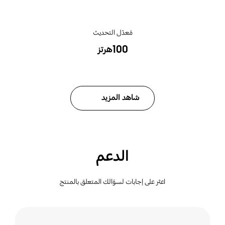
مُعدّل التحديث
‎100هرتز‎
شاهد المزيد
الدعم
اعثر على إجابات لسؤالك المتعلق بالمنتج