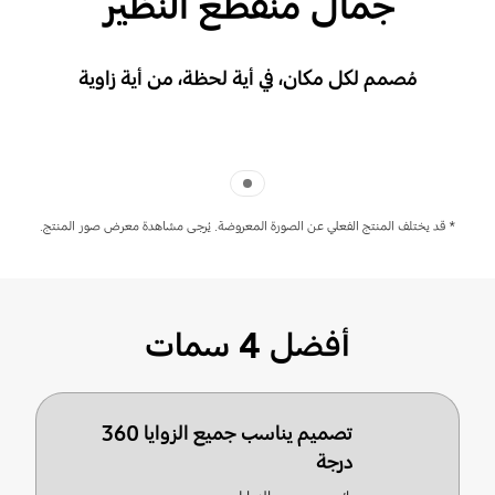
جمال منقطع النظير
مُصمم لكل مكان، في أية لحظة، من أية زاوية
Indicator 1
* قد يختلف المنتج الفعلي عن الصورة المعروضة. يُرجى مشاهدة معرض صور المنتج.
أفضل 4 سمات
تصميم يناسب جميع الزوايا 360
درجة