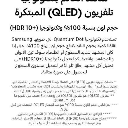
تلفزيون (QLED) المبتكرة
حجم لون بنسبة 100% وتكنولوجيا (+HDR 10)
تستخدم تكنولوجيا Quantum Dot التي طورتها Samsung
نقاطًا كمية بحجم النانو لإنتاج حجم لون يبلغ 100%، حتى إذا
كان المشهد شديد السطوع أو الظلمة، سوف ترى الألوان
والمشاهد بواقعية. كما تعمل تكنولوجيا (+HDR10) على
تحليل كل مشهد إطارًا تلو الآخر لتعديل مستوى السطوع
للحصول على صورة مثالية.
* حصلت أجهزة تلفزيون (QLED) على اعتماد رابطة الاعتماد والاختبار العالمية التي
يُطلق عليها اسم "رابطة الهندسة الكهربائية والتقنيات الإلكترونية وتقنيات المعلومات"
والمعروفة اختصارًا بـ VDE، لقدرتها على إنتاج حجم لون يُقدر بنسبة 100 في المائة.
** تلفزيون (QLED): هو تلفزيون (QLED) من Samsung يعتمد على تكنولوجيا
Quantum Dot.
*** يتم قياس حجم اللون بنسبة 100% بموجب المعيار DCI-P3 المعتمد من قِبَل
VDE.
**** التوافق مع المحتوى المُقدم بتكنولوجيا (HDR) الكامل غير مضمون.
***** يحتاج نطاق تكنولوجيا (HDR) إلى الإنارة استنادًا إلى معايير الاختبار الداخلية،
وهو عرضة للتغيير بحسب بيئة المشاهدة أو ظروف معينة.