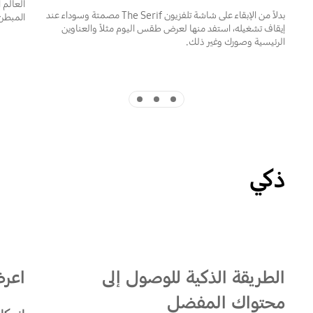
العالم 
بدلاً من الإبقاء على شاشة تلفزيون The Serif مصمتة وسوداء عند
المبطن
إيقاف تشغيله، استفد منها لعرض طقس اليوم مثلاً والعناوين
الرئيسية وصورك وغير ذلك.
Indicator 3
Indicator 2
Indicator 1
ذكي
الطريقة الذكية للوصول إلى
اعر
محتواك المفضل