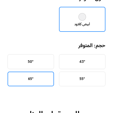
أبيض كلاود
حجم: المتوفر
"50
"43
"65
"55