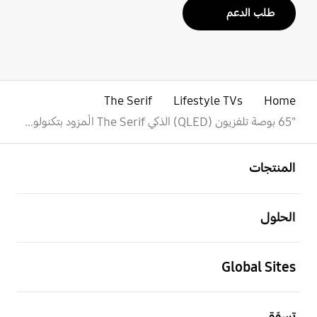
طلب الدعم
The Serif
Lifestyle TVs
Home
"65 بوصة تلفزيون (QLED) الذكي The Serif المُزود بتكنولوجيا (HDR) ودقة 4K
افتح
Footer Navigation
المنتجات
افتح
الحلول
افتح
Global Sites
افتح
تسوّق