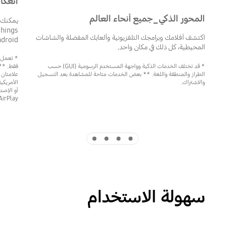
انعكا
المحور الذكي_جميع أنحاء العالم
يمكنك 
اكتشف أفلامك وبرامجك التلفزيونية وألعابك المفضلة والشاشات
Android وiOS، أو عبر خاصية AirPlay ع
المحيطية، كل ذلك في مكان واحد.
* تعمل ه
* قد تختلف الخدمات الذكية وواجهة المستخدم الرسومية (GUI) حسب
الطراز والمنطقة واللغة. ** بعض الخدمات متاحة للمشاهدة بعد التسجيل
والاشتراك.
Apple AirPlay ربما لا تكون مدعوم
Indicator 4
Indicator 3
Indicator 2
Indicator 1
سهولة الاستخدام