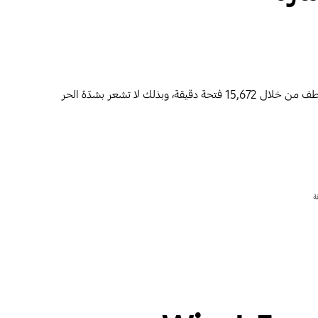
تمنحك تكنولوجيا التبريد بلا هواء مستوىً مريحًا من البرودة المنعشة، دون الشعور المزعج بتيارات الهواء الباردة، إذ يتم توزيع الهواء البارد بلطف من خلال 15,672 فتحة دقيقة، وبذلك لا تشعر بشدّة الحر