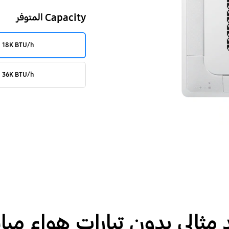
Capacity المتوفر
18K BTU/h
36K BTU/h
د مثالي بدون تيارات هواء مبا