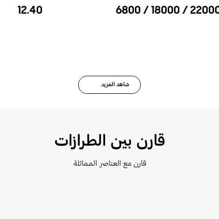
12.40
‎6800 / 18000 / 22000
شاهد المزيد
قارن بين الطرازات
قارن مع العناصر المماثلة