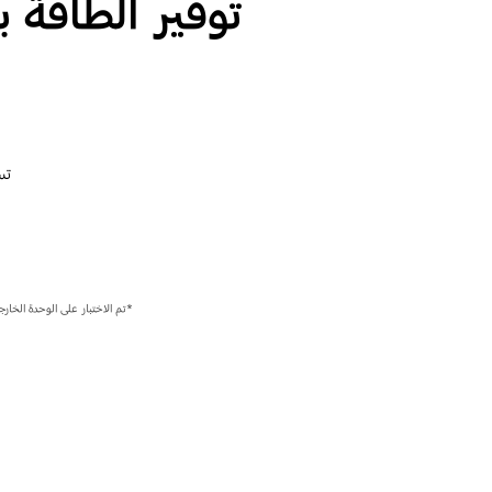
توفير الطاقة بتكنو
تس
*تم الاختبار على الوحدة الخارجية AC140MXADKH، والوحدة الداخلية AM140FN4DEH عند التشغيل في الوقت نفسه. وقد تتباين النتيجة الفردية وفقًا لاست