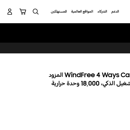
p
o
بحث
سلة التسوق
تسجيل الدخول
الدعم
الشركاء
المواقع العالمية
للمستهلكين
t
مكيف الهواء WindFree 4 Ways Cassette المزود
بالعاكس الرقمي والتشغيل الذكي، 18,000 وحدة حرارية