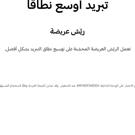
تبريد أوسع نطاقًا
ريَّش عريضة
تعمل الريَّش العريضة المحسَّنة على توسيع نطاق التبريد بشكل أفضل.
ر على الوحدة الداخلية AM140FN4DEH عند التشغيل. وقد تتباين النتيجة الفردية وفقًا لاستخدام المستهلك.