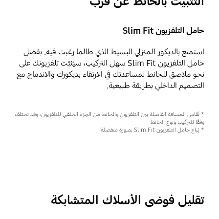
التثبيت بالحائط عن قرب
حامل التلفزيون Slim Fit
استمتع بالديكور المنزلي البسيط الذي طالما رغبت فيه. بفضل
حامل التلفزيون Slim Fit سهل التركيب، سيُثبَّت تلفزيونك على
نحو ملاصق للحائط لمساعدتك في الارتقاء بديكورك والاندماج مع
التصميم الداخلي بطريقة طبيعية.
* تُقاس المسافة الفاصلة بين التلفزيون والحائط من الجزء الخلفي للتلفزيون، وقد تختلف
وفقًا للتركيب ونوع الحائط.
* يُباع حامل التلفزيون Slim Fit بصورة منفصلة.
تقليل فوضى الأسلاك المتشابكة