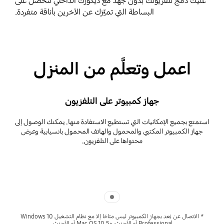
عليك دمج تلفزيونك بدون جهد مع ديكورك الداخلي لتحصل على
البساطة التي تميِّزك عن الآخرين بأناقة متفردة.
اعمل وتعلَّم من المنزل
جهاز كمبيوتر على التلفزيون
استمتع بجميع الإمكانيات التي تستطيع الاستفادة منها. يمكنك الوصول إلى
جهاز الكمبيوتر المكتبي والمحمول والهاتف المحمول بانسيابية وعرض
محتواها على التلفزيون.
Indicator 1
* الاتصال عن بُعد بجهاز الكمبيوتر ليس متاحًا إلا مع نظام التشغيل Windows 10
Professional أو الأحدث، وMac OS 10.5 أو الأحدث.