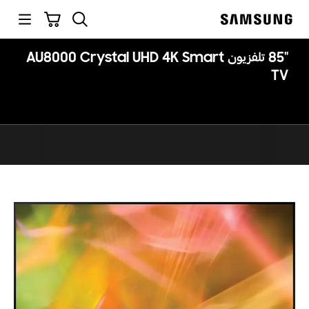
p
بحث
سلة التسوق
o
Samsung
t
"85 تلفزيون AU8000 Crystal UHD 4K Smart
TV