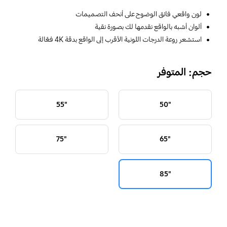
لون واقعي فائق الوضوح على أنحف التصميمات
ألوان أشبه بالواقع نقدمها لك بصورة نقية
استشعر روعة الدرجات اللونية الأقرب إلى الواقع بدقة 4K فعَّالة
حجم: المتوفر
"55
"50
"75
"65
"85
key features