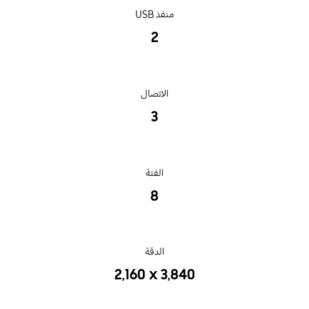
منفذ USB
2
الاتصال
3
الفئة
‎8‎
الدقة
‎2,160 x 3,840‎