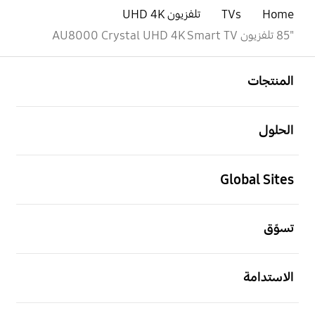
Home
TVs
تلفزيون UHD 4K
"85 تلفزيون AU8000 Crystal UHD 4K Smart TV
افتح
Footer Navigation
المنتجات
افتح
الحلول
افتح
Global Sites
افتح
تسوّق
افتح
الاستدامة
افتح