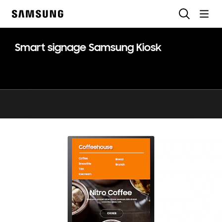
Skip
Rechercher
to
Samsung
content
Smart signage Samsung Kiosk