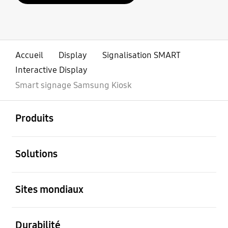
Accueil
Display
Signalisation SMART
Interactive Display
Smart signage Samsung Kiosk
ouvert
Footer Navigation
Produits
ouvert
Solutions
ouvert
Sites mondiaux
ouvert
Durabilité