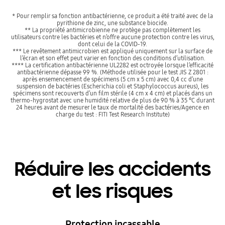
* Pour remplir sa fonction antibactérienne, ce produit a été traité avec de la
pyrithione de zinc, une substance biocide.
** La propriété antimicrobienne ne protège pas complètement les
utilisateurs contre les bactéries et n’offre aucune protection contre les virus,
dont celui de la COVID-19.
*** Le revêtement antimicrobien est appliqué uniquement sur la surface de
l’écran et son effet peut varier en fonction des conditions d’utilisation.
**** La certification antibactérienne UL2282 est octroyée lorsque l’efficacité
antibactérienne dépasse 99 %. (Méthode utilisée pour le test JIS Z 2801 :
après ensemencement de spécimens (5 cm x 5 cm) avec 0,4 cc d’une
suspension de bactéries (Escherichia coli et Staphylococcus aureus), les
spécimens sont recouverts d’un film stérile (4 cm x 4 cm) et placés dans un
thermo-hygrostat avec une humidité relative de plus de 90 % à 35 °C durant
24 heures avant de mesurer le taux de mortalité des bactéries/Agence en
charge du test : FITI Test Research Institute)
Réduire les accidents
et les risques
Protection incassable