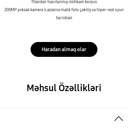
Titandan hazırlanmış möhkəm korpus
200MP yüksək kamera icazəsinə malik foto çəkiliş və hiper-real oyun
təcrübəsi
Haradan almaq olar
Məhsul Özəllikləri
Toggle Menu