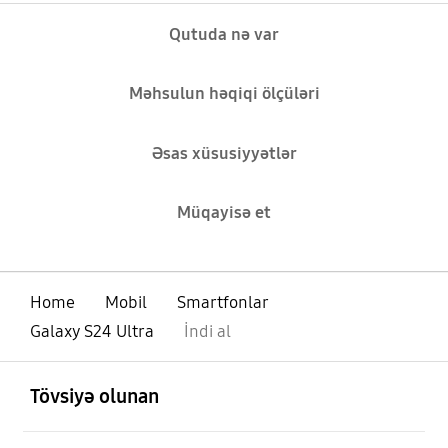
Qutuda nə var
Məhsulun həqiqi ölçüləri
Əsas xüsusiyyətlər
Müqayisə et
Home
Mobil
Smartfonlar
Galaxy S24 Ultra
İndi al
aç
Footer Navigation
Tövsiyə olunan
aç