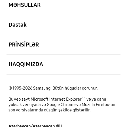
MƏHSULLAR
aç
Dəstək
aç
PRİNSİPLƏR
aç
HAQQIMIZDA
© 1995-2026 Samsung. Bütün hüquqlar qorunur.
Bu veb sayt Microsoft Internet Explorer 11 və ya daha
yüksək versiyada və Google Chrome və Mozilla Firefox-un
son versiyalarında düzgün şəkildə göstərilir.
Azərbaycan/Azərbaycan dili