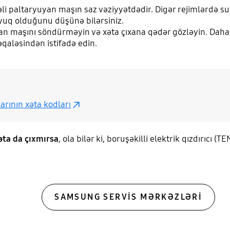
li paltaryuyan maşın saz vəziyyətdədir. Digər rejimlərdə s
uq olduğunu düşünə bilərsiniz.
yan maşını söndürməyin və xəta çıxana qədər gözləyin. Da
qaləsindən istifadə edin.
rının xəta kodları
əta da çıxmırsa
, ola bilər ki, boruşəkilli elektrik qızdırıcı 
SAMSUNG SERVIS MƏRKƏZLƏRI