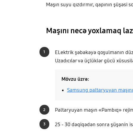
Maşın suyu qızdırmır, qapının şüşəsi s
Maşını necə yoxlamaq la
ELektrik şəbəkəyə qoşulmanın düzg
1
Uzadıcılar və üçlüklər gücü xüsusilə
Mövzu üzrə:
Samsung paltaryuyan maşınını
Paltaryuyan maşın «Pambıq» rejimi
2
25 - 30 dəqiqədən sonra şüşənin is
3