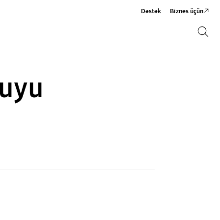
Dəstək
Biznes üçün
Axtarış
Axtarış
suyu