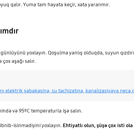
oyuq qalır. Yuma tam həyata keçir, xəta yaranmır.
zımdır
ünlüyünü yoxlayın. Qoşulma yanlış olduqda, suyun qızdırıl
 çox aşağı salır.
 elektrik şəbəkəsinə, su təchizatına, kanalizasiyaya necə
ndə və 95ºС temperaturla işə salın.
ibnib-isinmədiyini yoxlayın.
Ehtiyatlı olun, şüşə çox isti ola 