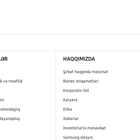
LƏR
HAQQIMIZDA
Şirkət haqqında məlumat
k və məxfilik
Biznes istiqamətləri
Korporativ Stil
eri
Karyera
vətəndaşlıq
Etika
dayanıqlılıq
Xəbərlər
İnvestorlarla münasibət
Samsung dizaynı