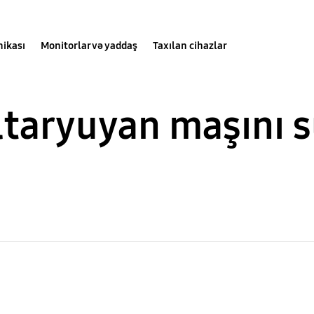
nikası
Monitorlar və yaddaş
Taxılan cihazlar
taryuyan maşını 