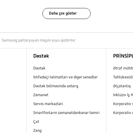
Daha çox göstər
Samsung paltaryuyan maşını suyu qızdırmır
Dəstək
PRİNSİP
Dəstək
Ətraf mühit
İstifadəçi təlimatları və digər sənədlər
Təhlükəsizli
Dəstək bölməsində axtarış
Əlçatanlıq
Zəmanət
İnklüziv İş Y
Servis mərkəzləri
Korporativ 
Smartfonların zəmanətdənkənar təmiri
Korporativ 
Çat
Zəng