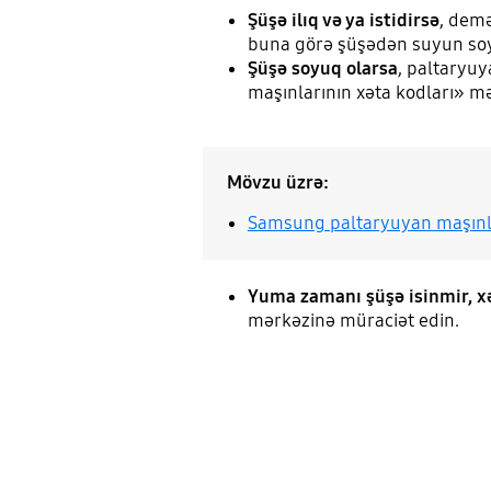
Şüşə ilıq və ya istidirsə
, demə
buna görə şüşədən suyun soy
Şüşə soyuq olarsa
, paltaryu
maşınlarının xəta kodları» mə
Mövzu üzrə:
Samsung paltaryuyan maşınla
Yuma zamanı şüşə isinmir, x
mərkəzinə müraciət edin.