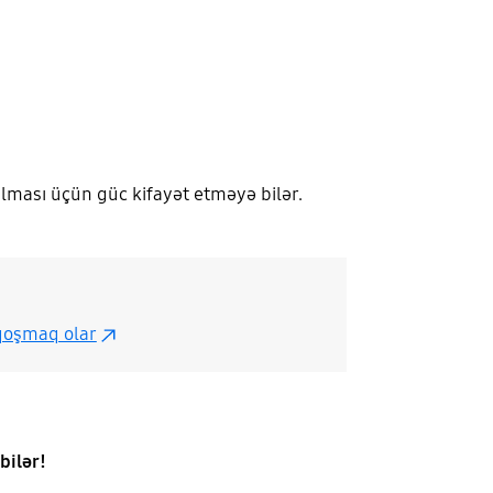
ması üçün güc kifayət etməyə bilər.
 qoşmaq olar
bilər!