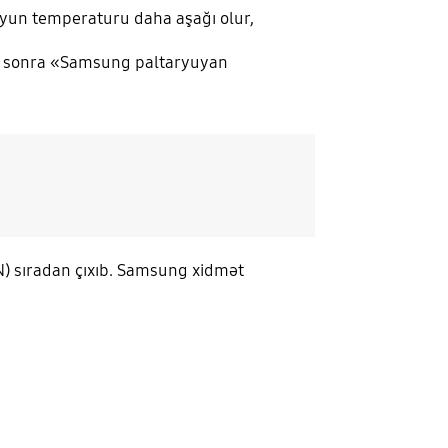
uyun temperaturu daha aşağı olur,
ha sonra «Samsung paltaryuyan
(TEN) sıradan çıxıb. Samsung xidmət