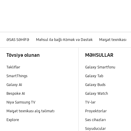
ƏSAS SƏHİFƏ
Məhsul ilə bağlı Kömək və Dəstək
Məişət texnikası
Footer Navigation
Tövsiyə olunan
MƏHSULLAR
Təkliflər
Galaxy Smartfonu
SmartThings
Galaxy Tab
Galaxy AI
Galaxy Buds
Bespoke AI
Galaxy Watch
Niyə Samsung TV
TV-lər
Məişət texnikası alış təlimatı
Proyektorlar
Explore
Səs cihazları
Soyuducular