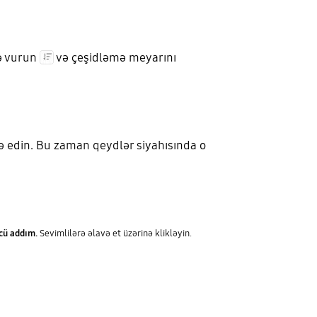
nə vurun
və çeşidləmə meyarını
və edin. Bu zaman qeydlər siyahısında o
cü addım.
Sevimlilərə əlavə et üzərinə klikləyin.