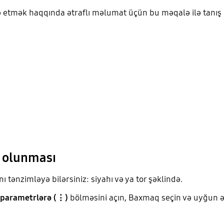
 etmək haqqında ətraflı məlumat üçün bu məqalə ilə tanış 
s olunması
 tənzimləyə bilərsiniz: siyahı və ya tor şəklində.
parametrlərə (⋮)
bölməsini açın, Baxmaq seçin və uyğun ə