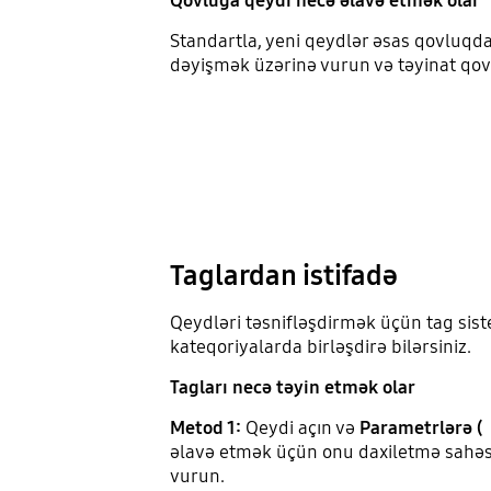
Qovluğa qeydi necə əlavə etmək olar
Standartla, yeni qeydlər əsas qovluqd
dəyişmək üzərinə vurun və təyinat qo
Taglardan istifadə
Qeydləri təsnifləşdirmək üçün tag sist
kateqoriyalarda birləşdirə bilərsiniz.
Tagları necə təyin etmək olar
Metod 1:
Qeydi açın və
Parametrlərə (
əlavə etmək üçün onu daxiletmə sahəs
vurun.