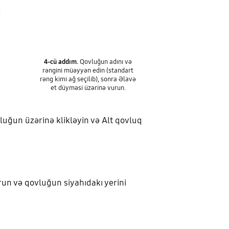
:
4-cü addım.
Qovluğun adını və
rəngini müəyyən edin (standart
rəng kimi ağ seçilib), sonra Əlavə
et düyməsi üzərinə vurun.
luğun üzərinə klikləyin və Alt qovluq
un və qovluğun siyahıdakı yerini