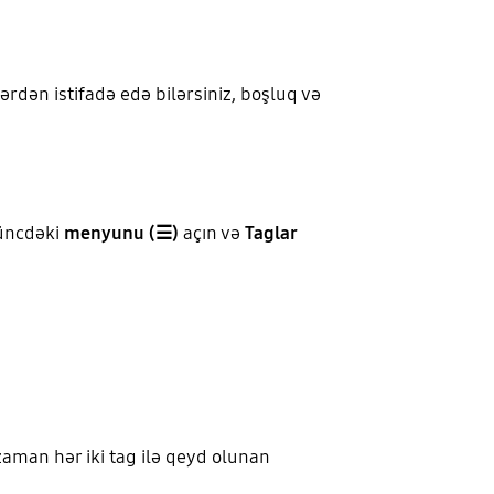
ərdən istifadə edə bilərsiniz, boşluq və
küncdəki
menyunu (☰)
açın və
Taglar
 zaman hər iki tag ilə qeyd olunan