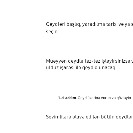
Qeydləri başlıq, yaradılma tarixi və ya 
seçin.
Müəyyən qeydlə tez-tez işləyirsinizsə 
ulduz işarəsi ilə qeyd olunacaq.
1-ci addım.
Qeyd üzərinə vurun və gözləyin.
Sevimlilərə əlavə edilən bütün qeydlə