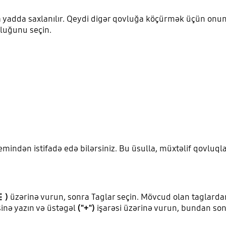
a yadda saxlanılır. Qeydi digər qovluğa köçürmək üçün onu
vluğunu seçin.
emindən istifadə edə bilərsiniz. Bu üsulla, müxtəlif qovluql
⋮)
üzərinə vurun, sonra Taglar seçin. Mövcud olan taglardan
inə yazın və üstəgəl
("+")
işarəsi üzərinə vurun, bundan so