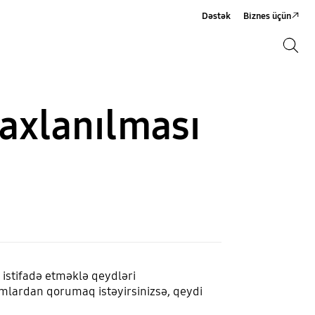
Dəstək
Biznes üçün
Axtarış
Axtarış
axlanılması
istifadə etməklə qeydləri
damlardan qorumaq istəyirsinizsə, qeydi