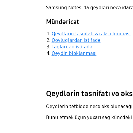
Samsung Notes-da qeydləri necə idarə
Mündəricat
Qeydlərin təsnifatı və əks olunması
Qovluqlardan istifadə
Taglardan istifadə
Qeydin bloklanması
Qeydlərin təsnifatı və ək
Qeydlərin tətbiqdə necə əks olunacağını
Bunu etmək üçün yuxarı sağ küncdəki