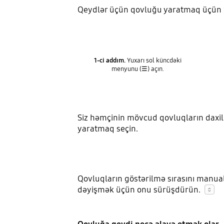
Qeydlər üçün qovluğu yaratmaq üçün Sa
1-ci addım.
Yuxarı sol küncdəki
menyunu (☰) açın.
Siz həmçinin mövcud qovluqların daxil
yaratmaq seçin.
Qovluqların göstərilmə sırasını manua
dəyişmək üçün onu sürüşdürün.