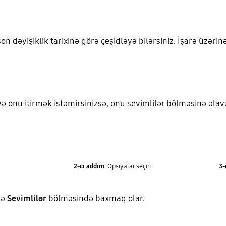
son dəyişiklik tarixinə görə çeşidləyə bilərsiniz. İşarə üzəri
və onu itirmək istəmirsinizsə, onu sevimlilər bölməsinə əla
2-ci addım.
Opsiyalar seçin.
3-
rə
Sevimlilər
bölməsində baxmaq olar.