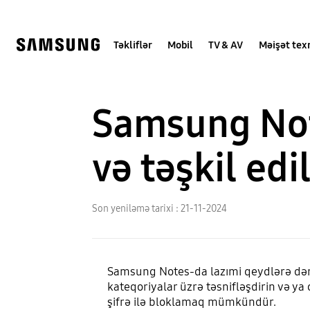
Skip
Skip
to
to
content
accessibility
help
Təkliflər
Mobil
TV & AV
Məişət tex
Samsung Not
və təşkil edi
Son yeniləmə tarixi :
21-11-2024
Samsung Notes-da lazımi qeydlərə dərh
kateqoriyalar üzrə təsnifləşdirin və ya
şifrə ilə bloklamaq mümkündür.