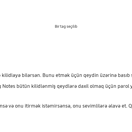
Bir tag seçilib
 kilidləyə bilərsən. Bunu etmək üçün qeydin üzərinə basıb sa
g Notes bütün kilidlənmiş qeydlərə daxil olmaq üçün parol 
ənsə və onu itirmək istəmirsənsə, onu sevimlilərə əlavə et. Q