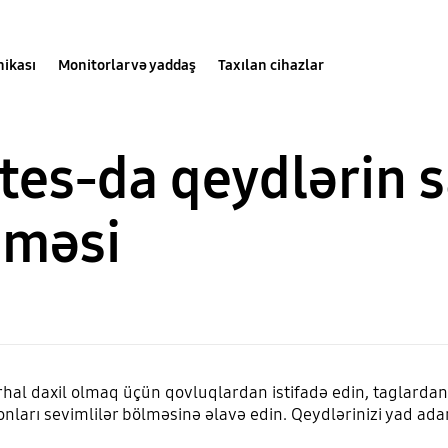
nikası
Monitorlar və yaddaş
Taxılan cihazlar
es-da qeydlərin s
lməsi
al daxil olmaq üçün qovluqlardan istifadə edin, taglardan 
 onları sevimlilər bölməsinə əlavə edin. Qeydlərinizi yad a