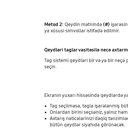
Metod 2:
Qeydin mətnində
(#)
işarəsin
ya xüsusi simvollar istifadə edilmir.
Qeydləri taglar vasitəsilə necə axtarm
Tag sistemi qeydləri bir və ya bir neç
seçin.
Ekranın yuxarı hissəsində qeydlərdə ya
Tag seçilməsə, tagla işarələnmiş bü
Onlardan birini seçsəniz, yalnız həm
Axtarış nəticələrinizi dəqiq tənzimlə
bütün qeydlər siyahıda görünəcək.