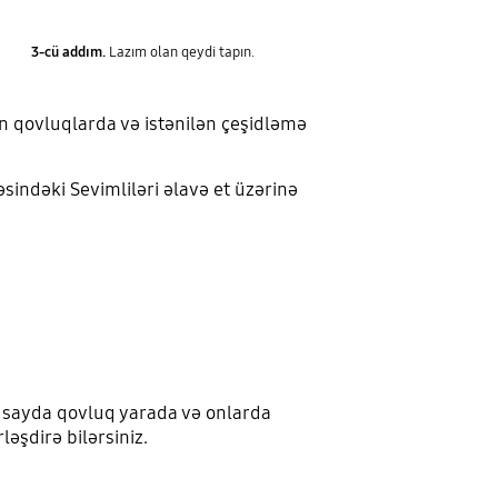
3-cü addım.
Lazım olan qeydi tapın.
ün qovluqlarda və istənilən çeşidləmə
sindəki Sevimliləri əlavə et üzərinə
z sayda qovluq yarada və onlarda
ləşdirə bilərsiniz.