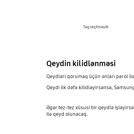
Tag seçilməyib
Qeydin kilidlənməsi
Qeydləri qorumaq üçün onları parol ilə
Qeydi ilk dəfə kilidləyirsənsə, Samsun
Əgər tez-tez xüsusi bir qeydlə işləyirs
ilə qeyd olunacaq.