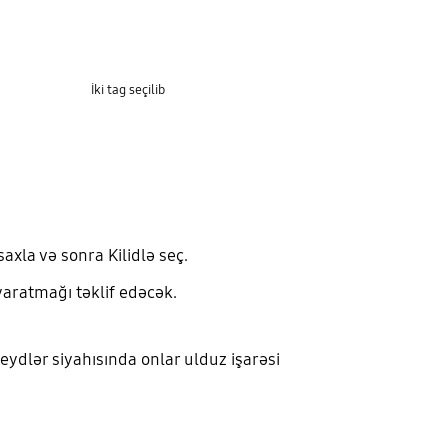
İki tag seçilib
xla və sonra Kilidlə seç.
yaratmağı təklif edəcək.
eydlər siyahısında onlar ulduz işarəsi