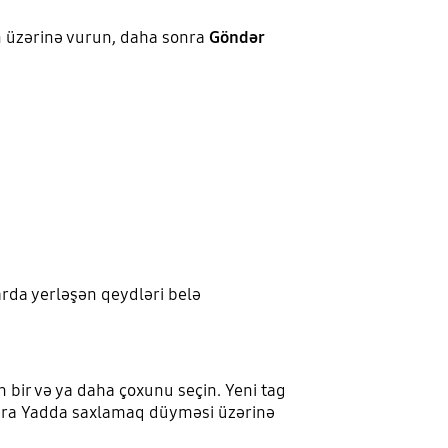
n üzərinə vurun, daha sonra
Göndər
arda yerləşən qeydləri belə
 bir və ya daha çoxunu seçin. Yeni tag
nra Yadda saxlamaq düyməsi üzərinə