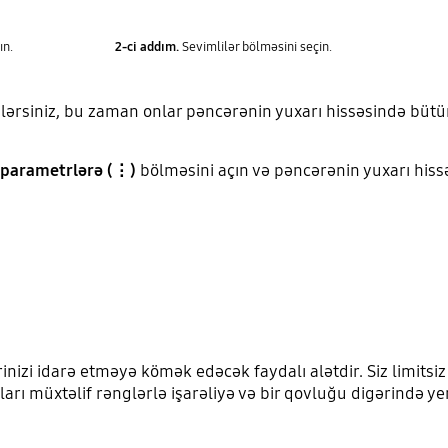
ın.
2-ci addım.
Sevimlilər bölməsini seçin.
ilərsiniz, bu zaman onlar pəncərənin yuxarı hissəsində büt
parametrlərə (⋮)
bölməsini açın və pəncərənin yuxarı hissə
izi idarə etməyə kömək edəcək faydalı alətdir. Siz limitsi
rı müxtəlif rənglərlə işarəliyə və bir qovluğu digərində yer