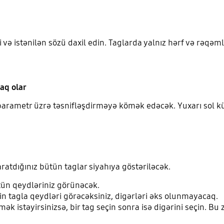
i və istənilən sözü daxil edin. Taglarda yalnız hərf və rəqəml
aq olar
ə parametr üzrə təsnifləşdirməyə kömək edəcək. Yuxarı sol 
ratdığınız bütün taglar siyahıya göstəriləcək.
tün qeydləriniz görünəcək.
in tagla qeydləri görəcəksiniz, digərləri əks olunmayacaq.
mək istəyirsinizsə, bir tag seçin sonra isə digərini seçin. Bu