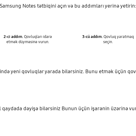
msung Notes tətbiqini açın və bu addımları yerinə yetirin
2-ci addım.
Qovluqları idarə
3-cü addım.
Qovluq yaratmaq
etmək düyməsinə vurun.
seçin.
ində yeni qovluqlar yarada bilərsiniz. Bunu etmək üçün qov
l qaydada dəyişə bilərsiniz Bunun üçün işarənin üzərinə vur