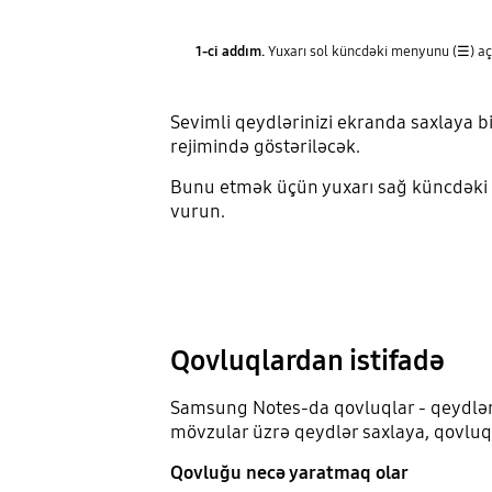
1-ci addım.
Yuxarı sol küncdəki menyunu (☰) aç
Sevimli qeydlərinizi ekranda saxlaya b
rejimində göstəriləcək.
Bunu etmək üçün yuxarı sağ küncdəki
vurun.
Qovluqlardan istifadə
Samsung Notes-da qovluqlar - qeydlərin
mövzular üzrə qeydlər saxlaya, qovluqla
Qovluğu necə yaratmaq olar