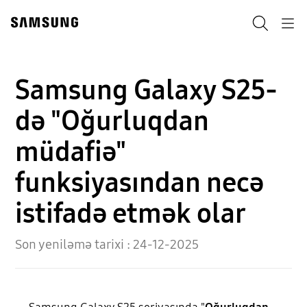
Skip
Skip
to
to
Axtarış
Navigation
content
accessibility
help
Samsung Galaxy S25-
də "Oğurluqdan
müdafiə"
funksiyasından necə
istifadə etmək olar
Son yeniləmə tarixi :
24-12-2025