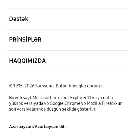
aç
Dəstək
aç
PRİNSİPLƏR
aç
HAQQIMIZDA
© 1995-2026 Samsung. Bütün hüquqlar qorunur.
Bu veb sayt Microsoft Internet Explorer 11 və ya daha
yüksək versiyada və Google Chrome və Mozilla Firefox-un
son versiyalarında düzgün şəkildə göstərilir.
Azərbaycan/Azərbaycan dili