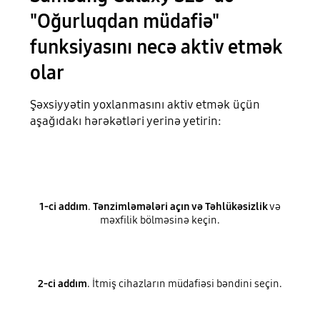
"Oğurluqdan müdafiə"
funksiyasını necə aktiv etmək
olar
Şəxsiyyətin yoxlanmasını aktiv etmək üçün
aşağıdakı hərəkətləri yerinə yetirin:
1-ci addım
.
Tənzimləmələri açın və Təhlükəsizlik
və
məxfilik bölməsinə keçin.
2-ci addım
. İtmiş cihazların müdafiəsi bəndini seçin.