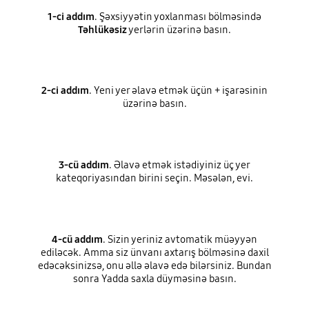
1-ci addım
. Şəxsiyyətin yoxlanması bölməsində
Təhlükəsiz
yerlərin üzərinə basın.
2-ci addım
. Yeni yer əlavə etmək üçün + işarəsinin
üzərinə basın.
3-cü addım
. Əlavə etmək istədiyiniz üç yer
kateqoriyasından birini seçin. Məsələn, evi.
4-cü addım
. Sizin yeriniz avtomatik müəyyən
ediləcək. Amma siz ünvanı axtarış bölməsinə daxil
edəcəksinizsə, onu əllə əlavə edə bilərsiniz. Bundan
sonra Yadda saxla düyməsinə basın.