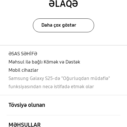
ƏLAQƏ
Daha çox göstər
ƏSAS SƏHİFƏ
Məhsul ilə bağlı Kömək və Dəstək
Mobil cihazlar
Samsung Galaxy S25-də "Oğurluqdan müdafiə"
funksiyasından necə istifadə etmək olar
aç
Footer Navigation
Tövsiyə olunan
aç
MƏHSULLAR