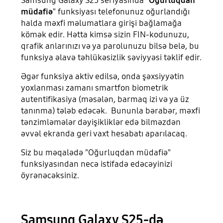
Samsung Galaxy S25 seriyasında "
Oğurluqdan
müdafiə
" funksiyası telefonunuz oğurlandığı
halda məxfi məlumatlara girişi bağlamağa
kömək edir. Hətta kimsə sizin FIN-kodunuzu,
qrafik anlarınızı və ya parolunuzu bilsə belə, bu
funksiya əlavə təhlükəsizlik səviyyəsi təklif edir.
Əgər funksiya aktiv edilsə, onda şəxsiyyətin
yoxlanması zamanı smartfon biometrik
autentifikasiya (məsələn, barmaq izi və ya üz
tanınma) tələb edəcək. Bununla bərabər, məxfi
tənzimləmələr dəyişikliklər edə bilməzdən
əvvəl ekranda geri vaxt hesabatı aparılacaq.
Siz bu məqalədə "Oğurluqdan müdafiə"
funksiyasından necə istifadə edəcəyinizi
öyrənəcəksiniz.
Samsung Galaxy S25-də