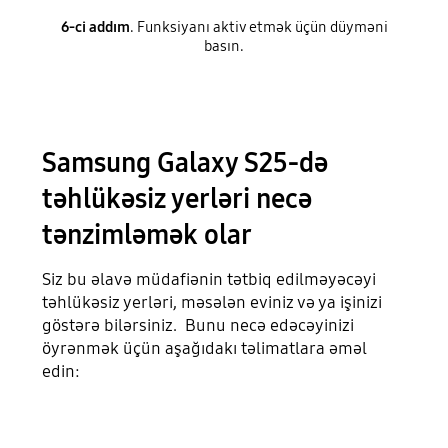
6-ci addım
. Funksiyanı aktiv etmək üçün düyməni
basın.
Samsung Galaxy S25-də
təhlükəsiz yerləri necə
tənzimləmək olar
Siz bu əlavə müdafiənin tətbiq edilməyəcəyi
təhlükəsiz yerləri, məsələn eviniz və ya işinizi
göstərə bilərsiniz. Bunu necə edəcəyinizi
öyrənmək üçün aşağıdakı təlimatlara əməl
edin: