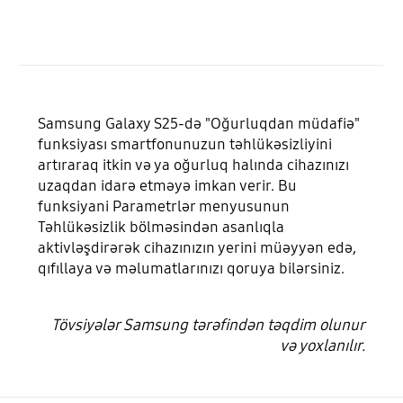
Samsung Galaxy S25-də "Oğurluqdan müdafiə"
funksiyası smartfonunuzun təhlükəsizliyini
artıraraq itkin və ya oğurluq halında cihazınızı
uzaqdan idarə etməyə imkan verir. Bu
funksiyani Parametrlər menyusunun
Təhlükəsizlik bölməsindən asanlıqla
aktivləşdirərək cihazınızın yerini müəyyən edə,
qıfıllaya və məlumatlarınızı qoruya bilərsiniz.
Tövsiyələr Samsung tərəfindən təqdim olunur
və yoxlanılır.