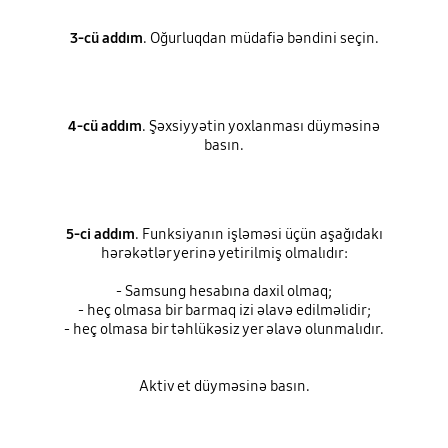
3-cü addım
. Oğurluqdan müdafiə bəndini seçin.
4-cü addım
. Şəxsiyyətin yoxlanması düyməsinə
basın.
5-ci addım
. Funksiyanın işləməsi üçün aşağıdakı
hərəkətlər yerinə yetirilmiş olmalıdır:
- Samsung hesabına daxil olmaq;
- heç olmasa bir barmaq izi əlavə edilməlidir;
- heç olmasa bir təhlükəsiz yer əlavə olunmalıdır.
Aktiv et düyməsinə basın.