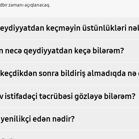
ədbir zamanı açıqlanacaq.
eydiyyatdan keçməyin üstünlükləri nəl
n necə qeydiyyatdan keçə bilərəm?
keçdikdən sonra bildiriş almadıqda nə
v istifadəçi təcrübəsi gözləyə bilərəm?
 yenilikçi edən nədir?