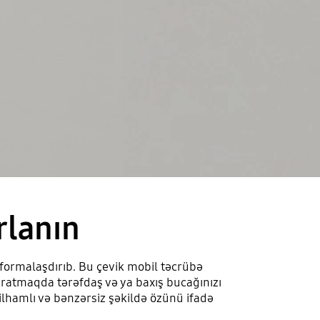
rlanın
ormalaşdırıb. Bu çevik mobil təcrübə
aratmaqda tərəfdaş və ya baxış bucağınızı
ilhamlı və bənzərsiz şəkildə özünü ifadə