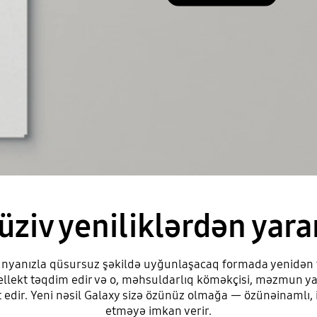
üziv yeniliklərdən yara
ünyanızla qüsursuz şəkildə uyğunlaşacaq formada yenidən f
tellekt təqdim edir və o, məhsuldarlıq köməkçisi, məzmun y
t edir. Yeni nəsil Galaxy sizə özünüz olmağa — özünəinamlı, 
etməyə imkan verir.