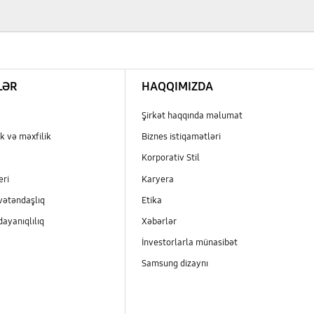
LƏR
HAQQIMIZDA
Şirkət haqqında məlumat
k və məxfilik
Biznes istiqamətləri
Korporativ Stil
eri
Karyera
vətəndaşlıq
Etika
dayanıqlılıq
Xəbərlər
İnvestorlarla münasibət
Samsung dizaynı