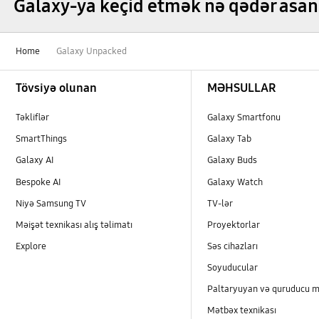
Galaxy-ya keçid etmək nə qədər asan
Home
Galaxy Unpacked
Footer Navigation
Tövsiyə olunan
MƏHSULLAR
Təkliflər
Galaxy Smartfonu
SmartThings
Galaxy Tab
Galaxy AI
Galaxy Buds
Bespoke AI
Galaxy Watch
Niyə Samsung TV
TV-lər
Məişət texnikası alış təlimatı
Proyektorlar
Explore
Səs cihazları
Soyuducular
Paltaryuyan və quruducu m
Mətbəx texnikası