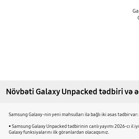
Ga
Növbəti Galaxy Unpacked tədbiri və ən
Samsung Galaxy-nin yeni məhsulları ilə bağlı iki əsas tədbir va
• Samsung Galaxy Unpacked tədbirinin canlı yayımı 2026-cı il iy
Galaxy funksiyalarını ilk görənlərdən olacaqsınız.