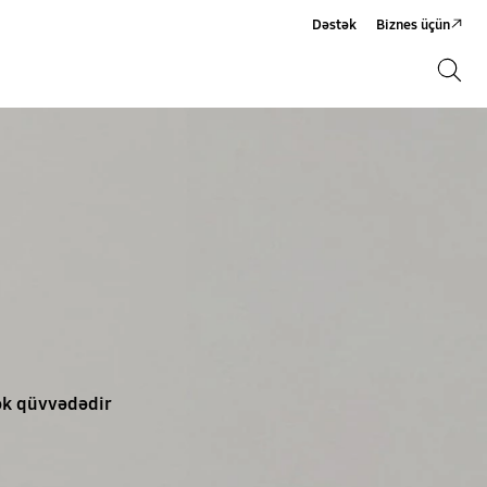
Dəstək
Biznes üçün
Axtarış
Axtarış
ək qüvvədədir