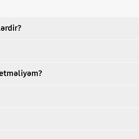
ərdir?
 etməliyəm?