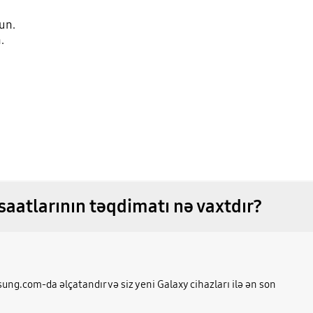
un.
.
saatlarının təqdimatı nə vaxtdır?
ung.com-da əlçatandır və siz yeni Galaxy cihazları ilə ən son