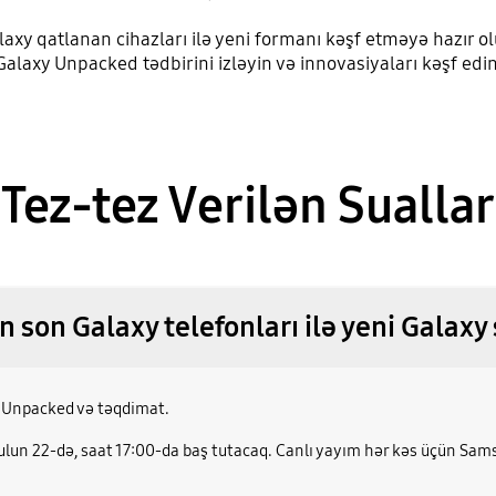
laxy qatlanan cihazları ilə yeni formanı kəşf etməyə hazır ol
Galaxy Unpacked tədbirini izləyin və innovasiyaları kəşf edin
Tez-tez Verilən Suallar
 son Galaxy telefonları ilə yeni Galaxy 
r: Unpacked və təqdimat.
ulun 22-də, saat 17:00-da baş tutacaq. Canlı yayım hər kəs üçün Sams