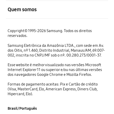
Mali / Français
Malta / Italiano
Yemen / English
abrir
Mauritanie / Français
Nederland / Nederlands
اليمن / العربية
Quem somos
Mauritanie / English
Norge / Norsk
العراق / العربية
Île Maurice / Français
Северна Македонија / Македонски
Iraq / کوردی
Mayotte / Français
Polska / Polski
Lebanon / English
Copyright© 1995-2026 Samsung. Todos os direitos
Maroc / Français
Portugal / Português
reservados.
Moçambique / Português
Romania / Romanian
Moçambique / English
Россия / Русский
Samsung Eletrônica da Amazônia LTDA., com sede em Av.
Namibia / English
Cрбија / Cрпски
dos Oitis, nº 1.460, Distrito Industrial, Manaus/AM, 69.007-
Niger / Français
Slovensko / Slovenčina
002, inscrita no CNPJ/MF sob o nº. 00.280.273/0001-37.
Nigeria / English
Slovenija / Slovenščina
Esse website é melhor visualizado nas versões Microsoft
Réunion / Français
Espana / Español
Internet Explorer 11 ou superior e/ou nas últimas versões
Rwanda / English
Sverige / Svenska
dos navegadores Google Chrome e Mozilla Firefox.
Rwanda / Français
Schweiz / Deutsch
Sénégal / Français
Suisse / Français
Formas de pagamento aceitas: Pix e Cartão de crédito
(Visa, MasterCard, Elo, American Express, Diners Club,
Seychelles / Français
Türkiye / Türkçe
Hipercard, Elo).
Sierra Leone / English
Україна / Українська
الصومال / العربية
UK / English
South Africa / English
O'zbekiston / O'zbek
Brasil/Português
السودان / العربية
Узбекистан / Русский