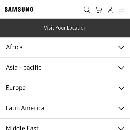
Skip
to
Pesquisar
Carrinho
Entrar
Navegação
content
Visit Your Location
Africa
Algérie / Français
Asia - pacific
Angola / English
Angola / Português
Bénin / Français
Australia / English
Europe
Botswana / English
中国大陆 / 中文
Burkina Faso / Français
香港 / 繁體中文
Burundi / Français
Hong Kong / English
Shqipëri / Shqip
Latin America
Cameroun / Français
台灣 / 繁體中文
Österreich / Deutsch
Cabo Verde / Français
India / English
Azərbaycan / Azərbaycan dili
Cabo Verde / Português
Indonesia / Bahasa Indonesia
België / Nederlands
Argentina / Español
Middle East
République centrafricaine / Français
日本 / 日本語
Belgium / Français
Bahamas&Caribbean islands / English