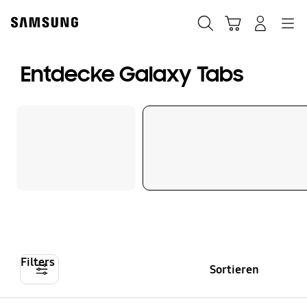
Skip
to
Suchen
Warenkorb
Anmelden
Navigation
content
Entdecke Galaxy Tabs
Filters
Sortieren