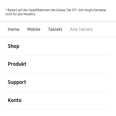
* Basiert auf den Spezifikationen des Galaxy Tab S7+. Gilt möglicherweise
nicht für alle Modelle.
Home
Mobile
Tablets
Alle Tablets
öffnen
Footer Navigation
Shop
öffnen
Produkt
öffnen
Support
öffnen
Konto
öffnen