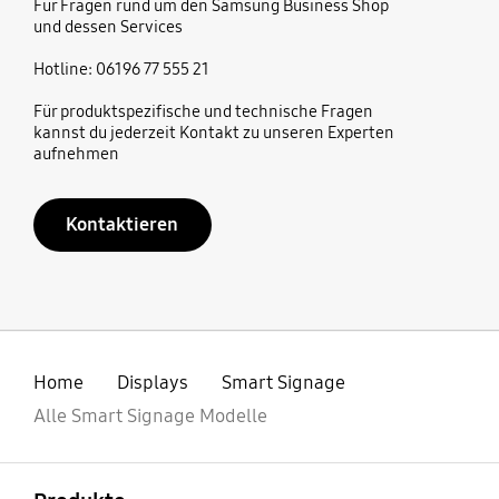
Für Fragen rund um den Samsung Business Shop
und dessen Services
Hotline: 06196 77 555 21
Für produktspezifische und technische Fragen
kannst du jederzeit Kontakt zu unseren Experten
aufnehmen
Kontaktieren
Home
Displays
Smart Signage
Alle Smart Signage Modelle
öffnen
Footer Navigation