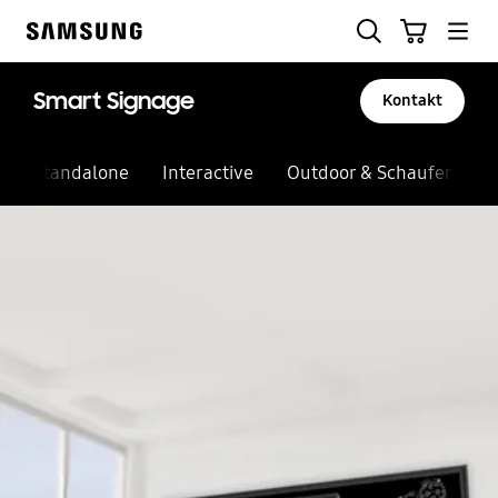
Skip
Suchen
Warenkorb
to
Samsung
content
Smart Signage
Kontakt
Standalone
Interactive
Outdoor & Schaufenster
Automatische Diashow anhalten