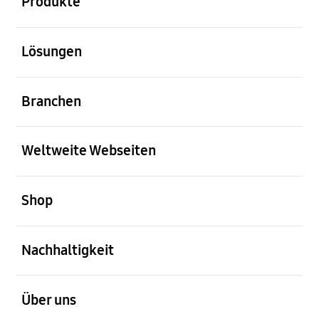
Produkte
öffnen
Lösungen
öffnen
Branchen
öffnen
Weltweite Webseiten
öffnen
Shop
öffnen
Nachhaltigkeit
öffnen
Über uns