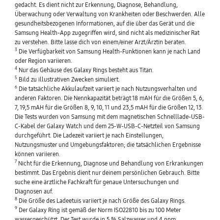
gedacht. Es dient nicht zur Erkennung, Diagnose, Behandlung,
Überwachung oder Verwaltung von Krankheiten oder Beschwerden. Alle
gesundheitsbezogenen Informationen, auf die über das Gerät und die
Samsung Health-App zugegriffen wird, sind nicht als medizinischer Rat
zu verstehen. Bitte lasse dich von einem/einer Arzt/Ärztin beraten.
3
Die Verfügbarkeit von Samsung Health-Funktionen kann je nach Land
oder Region variieren.
4
Nur das Gehäuse des Galaxy Rings besteht aus Titan.
5
Bild zu illustrativen Zwecken simuliert.
6
Die tatsächliche Akkulaufzeit variiert je nach Nutzungsverhalten und
anderen Faktoren. Die Nennkapazität beträgt 18 mAH für die Größen 5, 6,
7, 19,5 mAH für die Größen 8, 9, 10, 11 und 23,5 mAH für die Größen 12, 13.
Die Tests wurden von Samsung mit dem magnetischen Schnelllade-USB-
C-Kabel der Galaxy Watch und dem 25-W-USB-C-Netzteil von Samsung
durchgeführt. Die Ladezeit variiert je nach Einstellungen,
Nutzungsmuster und Umgebungsfaktoren; die tatsächlichen Ergebnisse
können variieren.
7
Nicht für die Erkennung, Diagnose und Behandlung von Erkrankungen
bestimmt. Das Ergebnis dient nur deinem persönlichen Gebrauch. Bitte
suche eine ärztliche Fachkraft für genaue Untersuchungen und
Diagnosen auf.
8
Die Größe des Ladeetuis variiert je nach Größe des Galaxy Rings.
9
Der Galaxy Ring ist gemäß der Norm ISO22810 bis zu 100 Meter
wassergeschützt. Der Test wurde in 5 % Salzwasser und 4 ppm