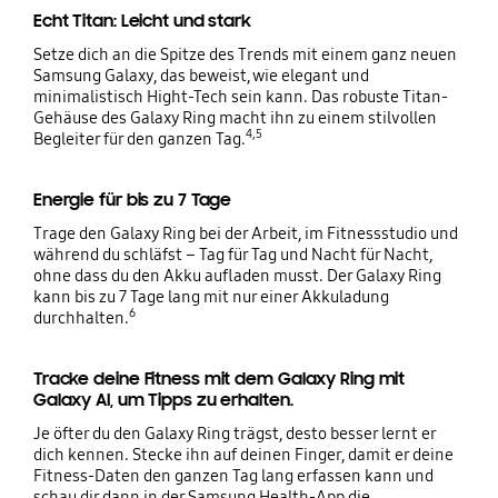
Echt Titan: Leicht und stark
Setze dich an die Spitze des Trends mit einem ganz neuen
Samsung Galaxy, das beweist, wie elegant und
minimalistisch Hight-Tech sein kann. Das robuste Titan-
Gehäuse des Galaxy Ring macht ihn zu einem stilvollen
4,5
Begleiter für den ganzen Tag.
Energie für bis zu 7 Tage
Trage den Galaxy Ring bei der Arbeit, im Fitnessstudio und
während du schläfst – Tag für Tag und Nacht für Nacht,
ohne dass du den Akku aufladen musst. Der Galaxy Ring
kann bis zu 7 Tage lang mit nur einer Akkuladung
6
durchhalten.
Tracke deine Fitness mit dem Galaxy Ring mit
Galaxy AI, um Tipps zu erhalten.
Je öfter du den Galaxy Ring trägst, desto besser lernt er
dich kennen. Stecke ihn auf deinen Finger, damit er deine
Fitness-Daten den ganzen Tag lang erfassen kann und
schau dir dann in der Samsung Health-App die