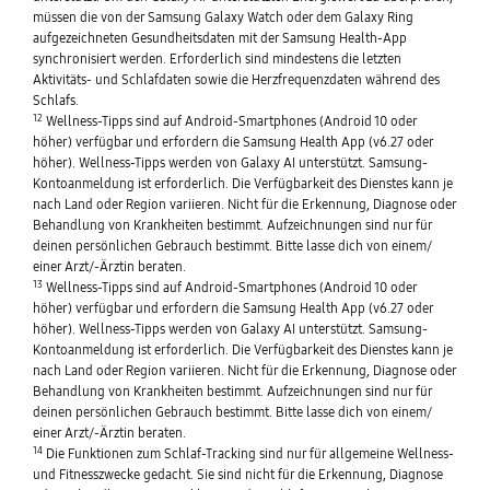
müssen die von der Samsung Galaxy Watch oder dem Galaxy Ring
aufgezeichneten Gesundheitsdaten mit der Samsung Health-App
synchronisiert werden. Erforderlich sind mindestens die letzten
Aktivitäts- und Schlafdaten sowie die Herzfrequenzdaten während des
Schlafs.
12
Wellness-Tipps sind auf Android-Smartphones (Android 10 oder
höher) verfügbar und erfordern die Samsung Health App (v6.27 oder
höher). Wellness-Tipps werden von Galaxy AI unterstützt. Samsung-
Kontoanmeldung ist erforderlich. Die Verfügbarkeit des Dienstes kann je
nach Land oder Region variieren. Nicht für die Erkennung, Diagnose oder
Behandlung von Krankheiten bestimmt. Aufzeichnungen sind nur für
deinen persönlichen Gebrauch bestimmt. Bitte lasse dich von einem/
einer Arzt/-Ärztin beraten.
13
Wellness-Tipps sind auf Android-Smartphones (Android 10 oder
höher) verfügbar und erfordern die Samsung Health App (v6.27 oder
höher). Wellness-Tipps werden von Galaxy AI unterstützt. Samsung-
Kontoanmeldung ist erforderlich. Die Verfügbarkeit des Dienstes kann je
nach Land oder Region variieren. Nicht für die Erkennung, Diagnose oder
Behandlung von Krankheiten bestimmt. Aufzeichnungen sind nur für
deinen persönlichen Gebrauch bestimmt. Bitte lasse dich von einem/
einer Arzt/-Ärztin beraten.
14
Die Funktionen zum Schlaf-Tracking sind nur für allgemeine Wellness-
und Fitnesszwecke gedacht. Sie sind nicht für die Erkennung, Diagnose