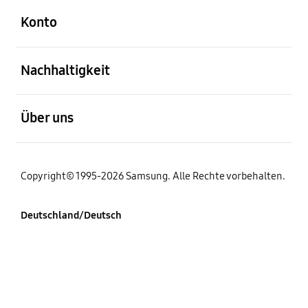
Konto
öffnen
Nachhaltigkeit
öffnen
Über uns
Copyright© 1995-2026 Samsung. Alle Rechte vorbehalten.
Deutschland/Deutsch