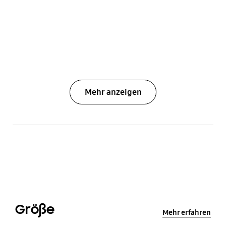
Mehr anzeigen
Größe
Mehr erfahren
Größe
tooltip Close