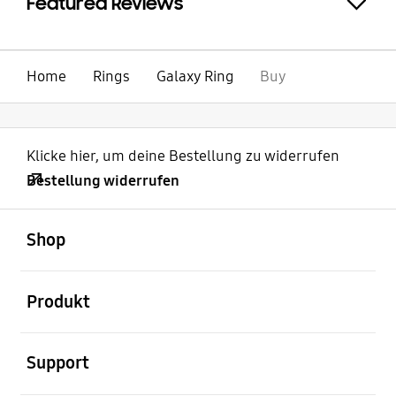
Featured Reviews
Click to Expand
Home
Rings
Galaxy Ring
Buy
Klicke hier, um deine Bestellung zu widerrufen
Bestellung widerrufen
öffnen
Footer Navigation
Shop
öffnen
Produkt
öffnen
Support
öffnen