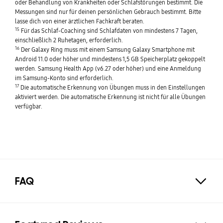
oder Behandlung von Krankheiten oder Schlafstörungen bestimmt. Die
Messungen sind nur für deinen persönlichen Gebrauch bestimmt. Bitte
lasse dich von einer ärztlichen Fachkraft beraten.
15
Für das Schlaf-Coaching sind Schlafdaten von mindestens 7 Tagen,
einschließlich 2 Ruhetagen, erforderlich.
16
Der Galaxy Ring muss mit einem Samsung Galaxy Smartphone mit
Android 11.0 oder höher und mindestens 1,5 GB Speicherplatz gekoppelt
werden. Samsung Health App (v6.27 oder höher) und eine Anmeldung
im Samsung-Konto sind erforderlich.
17
Die automatische Erkennung von Übungen muss in den Einstellungen
aktiviert werden. Die automatische Erkennung ist nicht für alle Übungen
verfügbar.
FAQ
Click to Expand