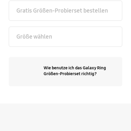
Gratis Größen-Probierset bestellen
Größe wählen
Wie benutze ich das Galaxy Ring
Größen-Probierset richtig?
Hinzufügen