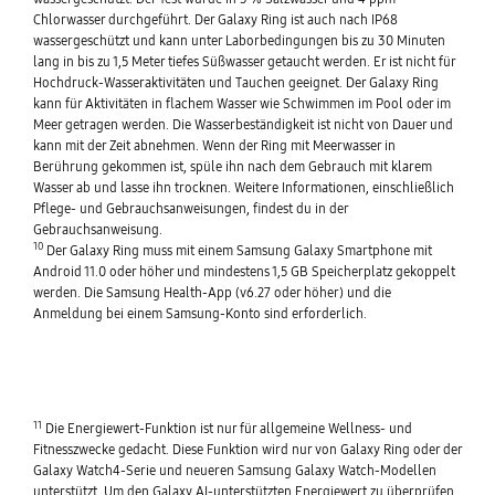
Chlorwasser durchgeführt. Der Galaxy Ring ist auch nach IP68
wassergeschützt und kann unter Laborbedingungen bis zu 30 Minuten
lang in bis zu 1,5 Meter tiefes Süßwasser getaucht werden. Er ist nicht für
Hochdruck-Wasseraktivitäten und Tauchen geeignet. Der Galaxy Ring
kann für Aktivitäten in flachem Wasser wie Schwimmen im Pool oder im
Meer getragen werden. Die Wasserbeständigkeit ist nicht von Dauer und
kann mit der Zeit abnehmen. Wenn der Ring mit Meerwasser in
Berührung gekommen ist, spüle ihn nach dem Gebrauch mit klarem
Wasser ab und lasse ihn trocknen. Weitere Informationen, einschließlich
Pflege- und Gebrauchsanweisungen, findest du in der
Gebrauchsanweisung.
10
Der Galaxy Ring muss mit einem Samsung Galaxy Smartphone mit
Android 11.0 oder höher und mindestens 1,5 GB Speicherplatz gekoppelt
werden. Die Samsung Health-App (v6.27 oder höher) und die
Anmeldung bei einem Samsung-Konto sind erforderlich.
11
Die Energiewert-Funktion ist nur für allgemeine Wellness- und
Fitnesszwecke gedacht. Diese Funktion wird nur von Galaxy Ring oder der
Galaxy Watch4-Serie und neueren Samsung Galaxy Watch-Modellen
unterstützt. Um den Galaxy AI-unterstützten Energiewert zu überprüfen,