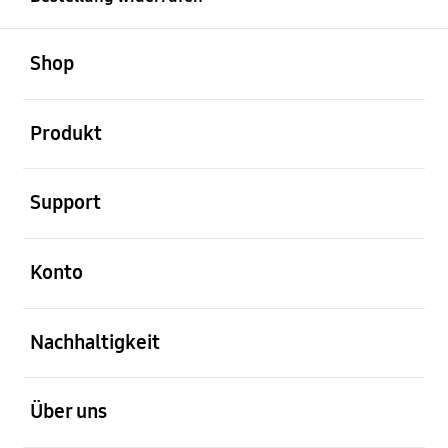
öffnen
Footer Navigation
Shop
öffnen
Produkt
öffnen
Support
öffnen
Konto
öffnen
Nachhaltigkeit
öffnen
Über uns