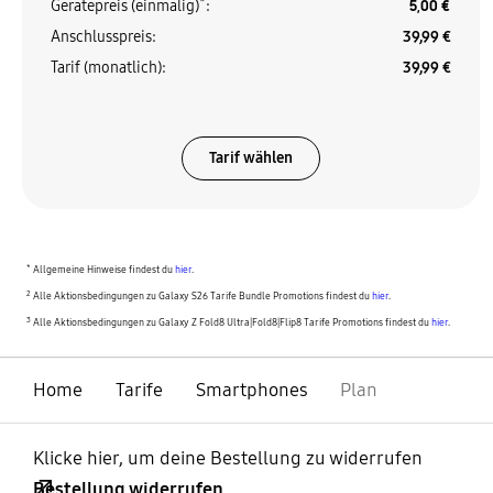
*
Gerätepreis (einmalig)
:
5,00 €
Anschlusspreis
:
39,99 €
Tarif (monatlich)
:
39,99 €
Tarif wählen
*
Allgemeine Hinweise findest du
hier
.
2
Alle Aktionsbedingungen zu Galaxy S26 Tarife Bundle Promotions findest du
hier
.
3
Alle Aktionsbedingungen zu Galaxy Z Fold8 Ultra|Fold8|Flip8 Tarife Promotions findest du
hier
.
Home
Tarife
Smartphones
Plan
Klicke hier, um deine Bestellung zu widerrufen
Bestellung widerrufen