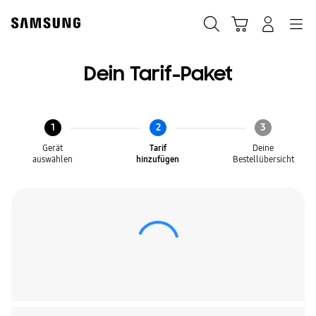
Skip
Skip
to
to
Suchen
Warenkorb
Anmelden
Navigation
content
accessibility
help
Dein Tarif-Paket
1
2
3
Gerät
Tarif
Deine
auswählen
hinzufügen
Bestellübersicht