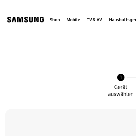
Skip
Skip
to
to
content
accessibility
help
Shop
Mobile
TV & AV
Haushaltsge
1
Gerät
auswählen