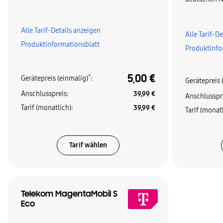
Alle Tarif-Details anzeigen
Alle Tarif-D
Produktinformationsblatt
Produktinfo
5,00 €
*
Gerätepreis (einmalig)
:
Gerätepreis 
Anschlusspreis
:
39,99 €
Anschlusspr
Tarif (monatlich)
:
39,99 €
Tarif (monat
Tarif wählen
Telekom MagentaMobil S
Eco