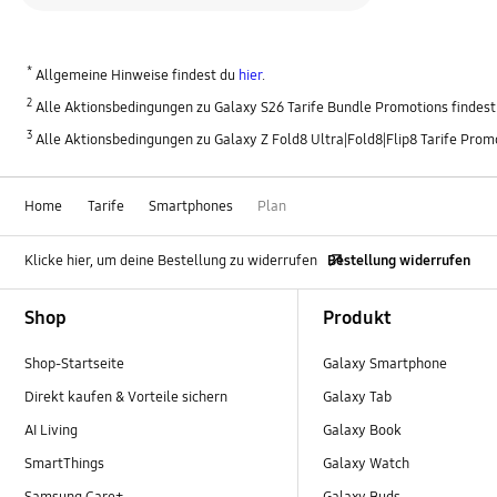
*
Allgemeine Hinweise findest du
hier
.
2
Alle Aktionsbedingungen zu Galaxy S26 Tarife Bundle Promotions findes
3
Alle Aktionsbedingungen zu Galaxy Z Fold8 Ultra|Fold8|Flip8 Tarife Prom
Home
Tarife
Smartphones
Plan
Klicke hier, um deine Bestellung zu widerrufen
Bestellung widerrufen
Footer Navigation
Shop
Produkt
Shop-Startseite
Galaxy Smartphone
Direkt kaufen & Vorteile sichern
Galaxy Tab
AI Living
Galaxy Book
SmartThings
Galaxy Watch