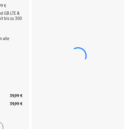
99 €
nd GB LTE &
t bis zu 300
n alle
39,99 €
39,99 €