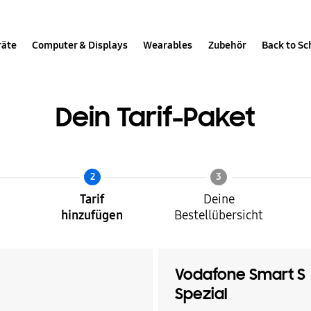
räte
Computer & Displays
Wearables
Zubehör
Back to Sc
Dein Tarif-Paket
2
3
Tarif
Deine
hinzufügen
Bestellübersicht
Vodafone Smart S
Spezial