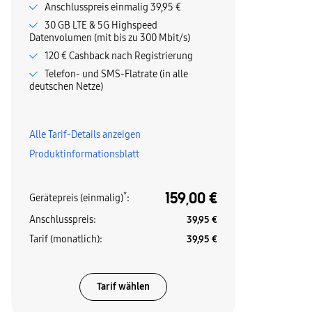
Anschlusspreis einmalig 39,95 €
30 GB LTE & 5G Highspeed
Datenvolumen (mit bis zu 300 Mbit/s)
120 € Cashback nach Registrierung
Telefon- und SMS-Flatrate (in alle
deutschen Netze)
Alle Tarif-Details anzeigen
Produktinformationsblatt
159,00 €
*
Gerätepreis (einmalig)
:
Anschlusspreis
:
39,95 €
Tarif (monatlich)
:
39,95 €
Tarif wählen