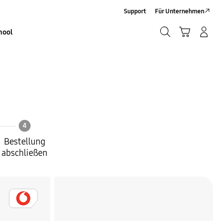
Support
Für Unternehmen
Suchen
Warenkorb
Anmelden/Sign-Up
hool
Suchen
4
Bestellung
abschließen