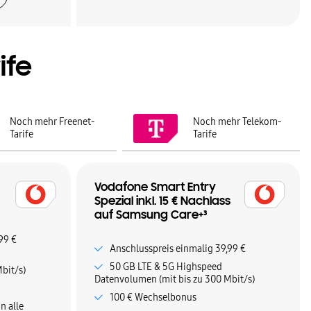
ife
Noch mehr Freenet-
Noch mehr Telekom-
Tarife
Tarife
Vodafone Smart Entry
Spezial inkl. 15 € Nachlass
auf Samsung Care+³
99 €
Anschlusspreis einmalig 39,99 €
50 GB LTE & 5G Highspeed
bit/s)
Datenvolumen (mit bis zu 300 Mbit/s)
100 € Wechselbonus
n alle