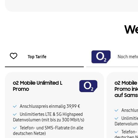
We
Top Tarife
Noch mehr
o2 Mobile Unlimited L
o2 Mobile
Promo
Promo ink
auf Sams
Anschlusspreis einmalig 39,99 €
Anschlus
Unlimitiertes LTE & 5G Highspeed
Unlimiti
Datenvolumen (mit bis zu 300 Mbit/s)
Datenvolume
Telefon- und SMS-Flatrate (in alle
Telefon-
deutschen Netze)
deutschen N