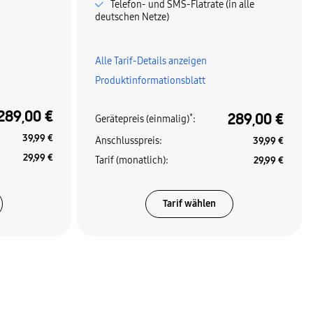
Telefon- und SMS-Flatrate (in alle
deutschen Netze)
Alle Tarif-Details anzeigen
Produktinformationsblatt
289,00 €
289,00 €
*
Gerätepreis (einmalig)
:
39,99 €
Anschlusspreis
:
39,99 €
29,99 €
Tarif (monatlich)
:
29,99 €
Tarif wählen