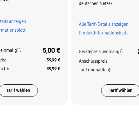
deutschen Netze)
etails anzeigen
Alle Tarif-Details anzeigen
rmationsblatt
Produktinformationsblatt
5,00 €
*
(einmalig)
:
*
Gerätepreis (einmalig)
:
eis
:
39,99 €
Anschlusspreis
:
lich)
:
39,99 €
Tarif (monatlich)
:
Tarif wählen
Tarif wählen