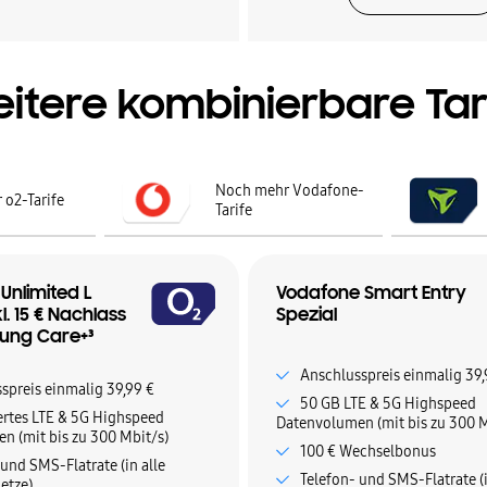
itere kombinierbare Tar
Noch mehr Vodafone-
 o2-Tarife
Tarife
 Unlimited L
Vodafone Smart Entry
l. 15 € Nachlass
Spezial
ung Care+³
Anschlusspreis einmalig 39,
spreis einmalig 39,99 €
50 GB LTE & 5G Highspeed
ertes LTE & 5G Highspeed
Datenvolumen (mit bis zu 300 M
n (mit bis zu 300 Mbit/s)
100 € Wechselbonus
 und SMS-Flatrate (in alle
Telefon- und SMS-Flatrate (i
etze)