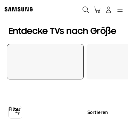
Skip
Skip
to
to
Suchen
Warenkorb
Anmelden
Navigation
content
accessibility
help
Entdecke TVs nach Größe
Filter
Sortieren