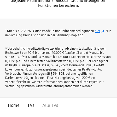
die jeden Raum mit hoher Bildqualität und intelligenten
Funktionen bereichern.
¹ Nur bis 31.8.2026. Aktionsmodelle und Teilnahmebedingungen
hier
. Nur
im Samsung Online Shop und in der Samsung Shop App.
* Vorbehaltlich Kreditwürdigkeitsprüfung. Ab einem laufzeitabhängigen
Bestellwert von 99 € bis maximal 10.000 € (Laufzeit 3 und 6 Monate bis
5.000€, Laufzeit 12 und 24 Monate bis 10.000€). Mit einem eff. Jahreszins von
0,00 % p.a. und einem festen Sollzinssatz von 0,00 % p.a.. Der Kreditgeber
ist PayPal (Europe) S.à r.l. et Cie, S.C.A., 22-24 Boulevard Royal, L-2449
Luxembourg. Nutzungsvoraussetzung ist ein deutsches PayPal-Konto.
Verbraucher*innen steht gemäß § 514 BGB bei unentgeltlichen
Darlehensverträgen ab einem Finanzierungsbetrag von 200 € ein
Widerrufsrecht zu. Weitere Informationen können der durch PayPal zur
Verfügung gestellten Widerrufsbelehrung entnommen werden.
Home
TVs
Alle TVs