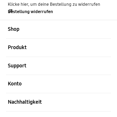
Klicke hier, um deine Bestellung zu widerrufen
Bestellung widerrufen
öffnen
Footer Navigation
Shop
öffnen
Produkt
öffnen
Support
öffnen
Konto
öffnen
Nachhaltigkeit
öffnen