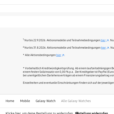
1
Nur bis 22.9.2026. Aktionsmodelle und Teilnahmebedingungen
hier
. Nu
² Nur bis 31.8.2026. Aktionsmodelle und Teilnahmebedingungen
hier
. N
* Alle Aktionsbedingungen
hier
.
* Vorbehaltlich Kreditwürdigkeitsprüfung. Ab einem laufzeitabhängigen Bes
einem festen Sollzinssatz von 0,00 % p.a.. Der Kreditgeber ist PayPal (Eu
bei unentgeltlichen Darlehensverträgen ab einem Finanzierungsbetrag von
Einzelheiten und eventuelle Einschränkungen finden sich auf der jeweilige
Home
Mobile
Galaxy Watch
Alle Galaxy Watches
Klicke hier, um deine Bestellung zu widerrufen
Bestellung widerrufen