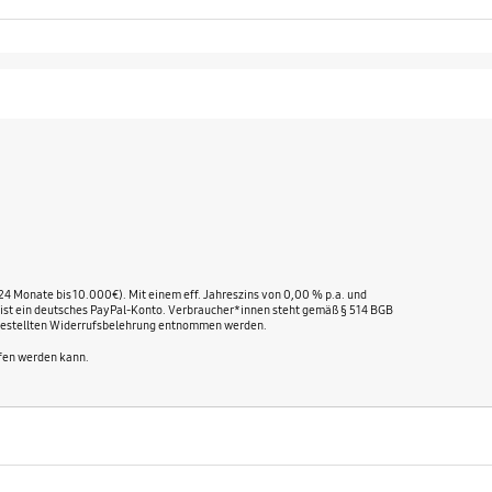
24 Monate bis 10.000€). Mit einem eff. Jahreszins von 0,00 % p.a. und
ng ist ein deutsches PayPal-Konto. Verbraucher*innen steht gemäß § 514 BGB
g gestellten Widerrufsbelehrung entnommen werden.
ufen werden kann.