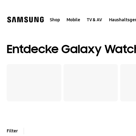
Skip
Skip
to
to
content
accessibility
help
Shop
Mobile
TV & AV
Haushaltsge
Entdecke Galaxy Watc
Filter