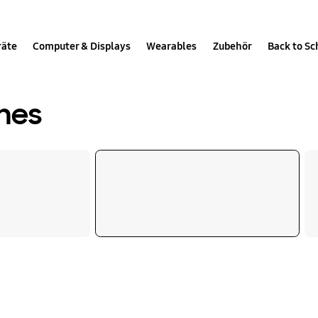
räte
Computer & Displays
Wearables
Zubehör
Back to Sc
hes