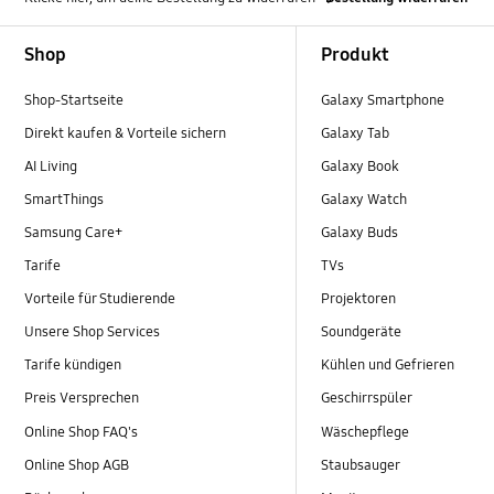
Footer Navigation
Shop
Produkt
Shop-Startseite
Galaxy Smartphone
Direkt kaufen & Vorteile sichern
Galaxy Tab
AI Living
Galaxy Book
SmartThings
Galaxy Watch
Samsung Care+
Galaxy Buds
Tarife
TVs
Vorteile für Studierende
Projektoren
Unsere Shop Services
Soundgeräte
Tarife kündigen
Kühlen und Gefrieren
Preis Versprechen
Geschirrspüler
Online Shop FAQ's
Wäschepflege
Online Shop AGB
Staubsauger