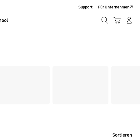
Support
Für Unternehmen
Suchen
Warenkorb
Anmelden/Sign-Up
hool
Suchen
Sortieren