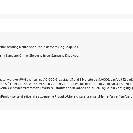
r im Samsung Online Shop und in der Samsung Shop App.
ur im Samsung Online Shop und in der Samsung Shop App.
tellwert von 99 € bis maximal 10.000 € (Laufzeit 3 und 6 Monate bis 5.000€, Laufzeit 12 und 
rope) S.à r.l. et Cie, S.C.A., 22-24 Boulevard Royal, L-2449 Luxembourg. Nutzungsvoraussetzu
 200 € ein Widerrufsrecht zu. Weitere Informationen können der durch PayPal zur Verfügun
n Produktseite, die über die allgemeine Produkt-Übersichtsseite unter „Mehr erfahren“ aufger