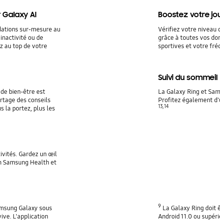
 Galaxy AI
Boostez votre jo
dations sur-mesure au
Vérifiez votre niveau 
inactivité ou de
grâce à toutes vos don
z au top de votre
sportives et votre fr
Suivi du sommeil
de bien-être est
La Galaxy Ring et Sam
rtage des conseils
Profitez également d'
13, 14
 la portez, plus les
vités. Gardez un œil
ion Samsung Health et
9
amsung Galaxy sous
La Galaxy Ring doit
ive. L'application
Android 11.0 ou supér