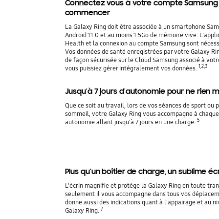
Connectez vous à votre compte Samsung
commencer
La Galaxy Ring doit être associée à un smartphone Sa
Android 11.0 et au moins 1.5Go de mémoire vive. L'appl
Health et la connexion au compte Samsung sont nécess
Vos données de santé enregistrées par votre Galaxy Ri
de façon sécurisée sur le Cloud Samsung associé à vot
1,2,3
vous puissiez gérer intégralement vos données.
Jusqu'à 7 jours d'autonomie pour ne rien
Que ce soit au travail, lors de vos séances de sport ou
sommeil, votre Galaxy Ring vous accompagne à chaque 
5
autonomie allant jusqu'à 7 jours en une charge.
Plus qu'un boîtier de charge, un sublime éc
L'écrin magnifie et protège la Galaxy Ring en toute tr
seulement il vous accompagne dans tous vos déplaceme
donne aussi des indications quant à l'appairage et au n
7
Galaxy Ring.