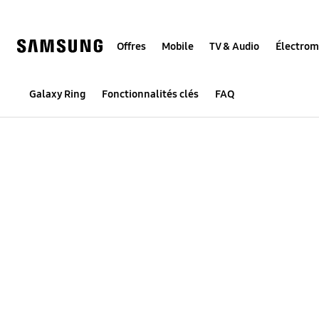
Skip
to
content
Offres
Mobile
TV & Audio
Électro
Galaxy Ring
Galaxy Ring
Fonctionnalités clés
FAQ
Buying Tool