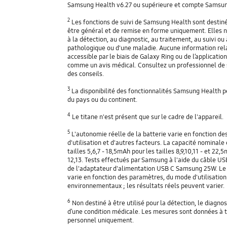
Samsung Health v6.27 ou supérieure et compte Samsun
2
Les fonctions de suivi de Samsung Health sont destinée
être général et de remise en forme uniquement. Elles n
à la détection, au diagnostic, au traitement, au suivi ou 
pathologique ou d'une maladie. Aucune information rela
accessible par le biais de Galaxy Ring ou de l’application
comme un avis médical. Consultez un professionnel de 
des conseils.
3
La disponibilité des fonctionnalités Samsung Health pe
du pays ou du continent.
4
Le titane n'est présent que sur le cadre de l'appareil.
5
L'autonomie réelle de la batterie varie en fonction de
d'utilisation et d'autres facteurs. La capacité nominale
tailles 5,6,7 - 18,5mAh pour les tailles 8,9,10,11 - et 22,
12,13. Tests effectués par Samsung à l'aide du câble US
de l'adaptateur d'alimentation USB C Samsung 25W. Le
varie en fonction des paramètres, du mode d'utilisation
environnementaux ; les résultats réels peuvent varier.
6
Non destiné à être utilisé pour la détection, le diagnos
d’une condition médicale. Les mesures sont données à t
personnel uniquement.