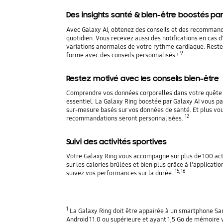
Des insights santé & bien-être boostés par
Avec Galaxy AI, obtenez des conseils et des recomman
quotidien. Vous recevez aussi des notifications en cas d'
variations anormales de votre rythme cardiaque. Reste
9
forme avec des conseils personnalisés !
Restez motivé avec les conseils bien-être
Comprendre vos données corporelles dans votre quête 
essentiel. La Galaxy Ring boostée par Galaxy AI vous pa
sur-mesure basés sur vos données de santé. Et plus vous
12
recommandations seront personnalisées.
Suivi des activités sportives
Votre Galaxy Ring vous accompagne sur plus de 100 acti
sur les calories brûlées et bien plus grâce à l'applicat
15, 16
suivez vos performances sur la durée.
1
La Galaxy Ring doit être appairée à un smartphone S
Android 11.0 ou supérieure et ayant 1,5 Go de mémoire v