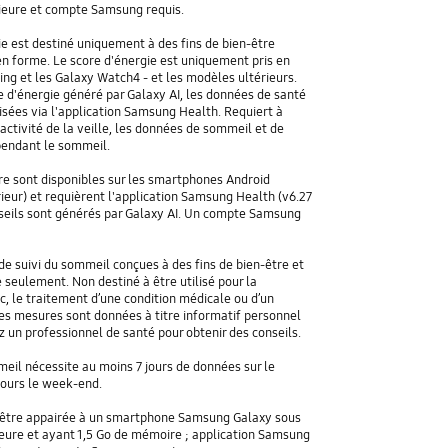
ieure et compte Samsung requis.
e est destiné uniquement à des fins de bien-être
en forme. Le score d'énergie est uniquement pris en
ing et les Galaxy Watch4 - et les modèles ultérieurs.
e d'énergie généré par Galaxy AI, les données de santé
isées via l'application Samsung Health. Requiert à
ctivité de la veille, les données de sommeil et de
pendant le sommeil.
re sont disponibles sur les smartphones Android
ieur) et requièrent l'application Samsung Health (v6.27
nseils sont générés par Galaxy AI. Un compte Samsung
de suivi du sommeil conçues à des fins de bien-être et
 seulement. Non destiné à être utilisé pour la
ic, le traitement d’une condition médicale ou d’un
es mesures sont données à titre informatif personnel
 un professionnel de santé pour obtenir des conseils.
il nécessite au moins 7 jours de données sur le
jours le week-end.
 être appairée à un smartphone Samsung Galaxy sous
ieure et ayant 1,5 Go de mémoire ; application Samsung