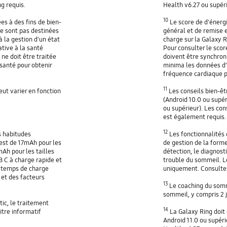
g requis.
Health v6.27 ou supér
10
s à des fins de bien-
Le score de d'énergi
e sont pas destinées
général et de remise 
à la gestion d'un état
charge sur la Galaxy R
tive à la santé
Pour consulter le scor
 ne doit être traitée
doivent être synchron
santé pour obtenir
minima les données d'a
fréquence cardiaque 
11
ut varier en fonction
Les conseils bien-êt
(Android 10.0 ou supér
ou supérieur). Les co
est également requis.
12
s habitudes
Les fonctionnalités 
 est de 17mAh pour les
de gestion de la forme
5mAh pour les tailles
détection, le diagnost
B C à charge rapide et
trouble du sommeil. L
 temps de charge
uniquement. Consultez
 et des facteurs
13
Le coaching du somme
sommeil, y compris 2 
tic, le traitement
14
itre informatif
La Galaxy Ring doit
Android 11.0 ou supér