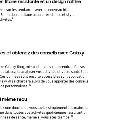
 titane résistante et un design raffiné
nce sur les tendances avec ce nouveau bijou
Sa finition en titane assure résistance et style
4
tivités.
es et obtenez des conseils avec Galaxy
tre Galaxy Ring, mieux elle vous comprendra ! Passez
 et laissez-la analyser vos activités et votre santé tout
 Ces données sont ensuite accessibles sur l'application
axy AI se chargera alors de vous apporter des conseils
6
ns personnalisés.
 ni même l'eau
iez une douche ou vous laviez simplement les mains, la
 dans toutes vos activités quotidiennes, assurant un
8
données de santé, même si vous êtes trempé.