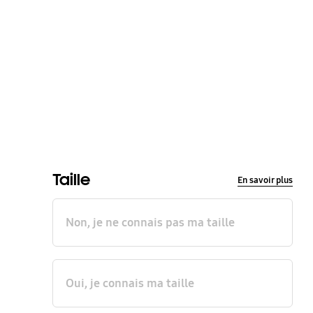
Taille
En savoir plus
Non, je ne connais pas ma taille
Oui, je connais ma taille