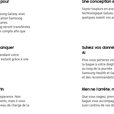
 pour
Une conception en
Soyez toujours en ava
technologique Galaxy. 
msung Galaxy avec
quelques soient vos ac
ication Samsung
aires.
ng seront transférées
re compte afin que
 manquer
Suivez vos donné
AI
 pendant votre
instant grâce à une
Plus vous porterez vo
la bague à votre doigt
au long de la journée.
Samsung Health et Gal
et des recommandatio
rin
Rien ne l'arrête,
ansparence. Non
Que vous nagiez, pren
nts, mais il vous
bague vous accompagne
iveau de charge de la
suivi continu de vos 