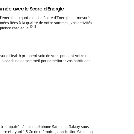
urnée avec le Score d'Energie
d'énergie au quotidien. Le Score d'Energie est mesuré
nées liées à la qualité de votre sommeil, vos activités
10, 11
équence cardiaque.
sung Health prennent soin de vous pendant votre nuit.
un coaching de sommeil pour améliorer vos habitudes.
 être appairée à un smartphone Samsung Galaxy sous
ieure et ayant 1,5 Go de mémoire ; application Samsung