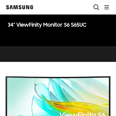
Skip
Traži
to
Samsung
content
34" ViewFinity Monitor S6 S65UC