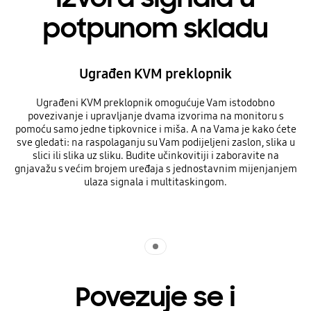
potpunom skladu
Ugrađen KVM preklopnik
Ugrađeni KVM preklopnik omogućuje Vam istodobno
povezivanje i upravljanje dvama izvorima na monitoru s
pomoću samo jedne tipkovnice i miša. A na Vama je kako ćete
sve gledati: na raspolaganju su Vam podijeljeni zaslon, slika u
slici ili slika uz sliku. Budite učinkovitiji i zaboravite na
gnjavažu s većim brojem uređaja s jednostavnim mijenjanjem
ulaza signala i multitaskingom.
Indicator 1
Povezuje se i