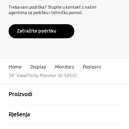
Treba vam podrška? Stupite u kontakt s našim
agentima za podršku i tehničku pomoć.
Zatražite podršku
Home
Display
Monitors
Poslovni
34" ViewFinity Monitor S6 S65UC
Otvori
Footer Navigation
Proizvodi
Otvori
Rješenja
Otvori