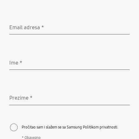
Email adresa
*
Obavezno
Ime
*
Obavezno
Prezime
*
Obavezno
Pročitao sam i slažem se sa Samsung Politikom privatnosti.
* Obavezno