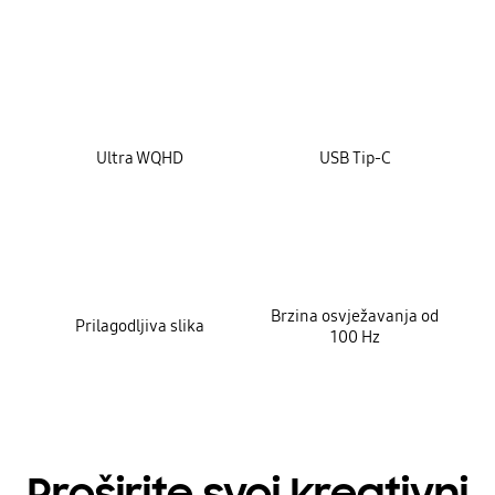
key features
Ultra WQHD
USB Tip-C
Brzina osvježavanja od
Prilagodljiva slika
100 Hz
Proširite svoj kreativni