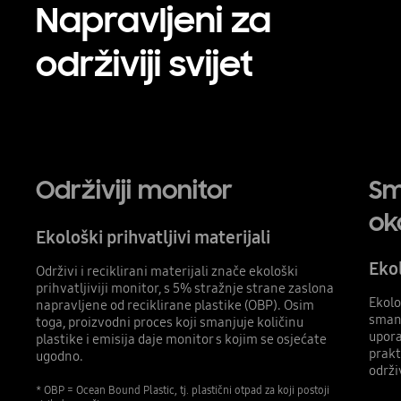
Napravljeni za
održiviji svijet
Održiviji monitor
Sm
ok
Ekološki prihvatljivi materijali
Eko
Održivi i reciklirani materijali znače ekološki
prihvatljiviji monitor, s 5% stražnje strane zaslona
Ekolo
napravljene od reciklirane plastike (OBP). Osim
smanj
toga, proizvodni proces koji smanjuje količinu
upora
plastike i emisija daje monitor s kojim se osjećate
prakt
ugodno.
održi
* OBP = Ocean Bound Plastic, tj. plastični otpad za koji postoji