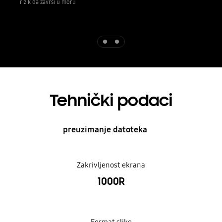
rizik da završi u moru
Indicator 1
Indicator 2
Tehnički podaci
preuzimanje datoteka
Zakrivljenost ekrana
1000R
Format slike