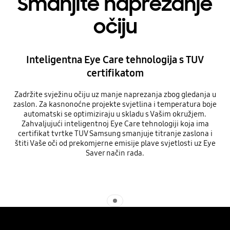
Smanjite naprezanje
očiju
Inteligentna Eye Care tehnologija s TUV
certifikatom
Zadržite svježinu očiju uz manje naprezanja zbog gledanja u
zaslon. Za kasnonoćne projekte svjetlina i temperatura boje
automatski se optimiziraju u skladu s Vašim okružjem.
Zahvaljujući inteligentnoj Eye Care tehnologiji koja ima
certifikat tvrtke TUV Samsung smanjuje titranje zaslona i
štiti Vaše oči od prekomjerne emisije plave svjetlosti uz Eye
Saver način rada.
Indicator 1