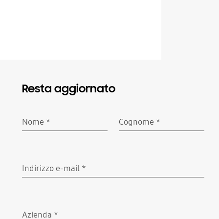
Resta aggiornato
Nome
*
Cognome
*
Richiesto
Richiesto
Indirizzo e-mail
*
Richiesto
Azienda
*