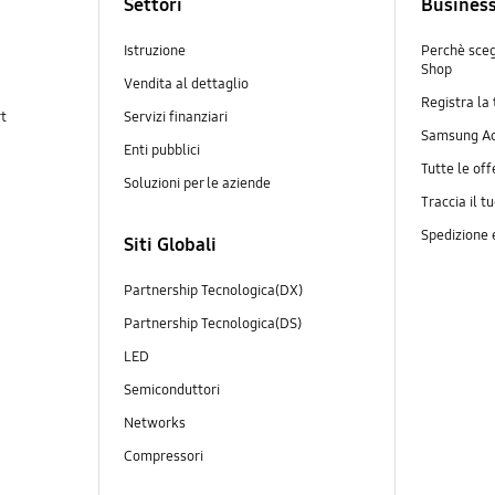
Settori
Busines
Istruzione
Perchè sce
Shop
Vendita al dettaglio
Registra la
rt
Servizi finanziari
Samsung A
Enti pubblici
Tutte le off
Soluzioni per le aziende
Traccia il t
Spedizione
Siti Globali
Partnership Tecnologica(DX)
Partnership Tecnologica(DS)
LED
Semiconduttori
Networks
Compressori