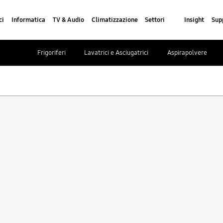
ci
Informatica
TV & Audio
Climatizzazione
Settori
Insight
Sup
 i vantaggi di Samsung Busine
Frigoriferi
Lavatrici e Asciugatrici
Aspirapolvere
n prezzo dedicato.
Sconti, offerte e servizi dedicati per i titolari di Partita IVA
Registrati ora