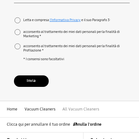
Richiesto
Letta e compresa
l’Informativa Privacy
e il suo Paragrafo 3:
acconsento al trattamento dei miei dati personali per la finalità di
Marketing *
acconsento al trattamento dei miei dati personali per la finalità di
Profilazione *
* I consensi sono facoltativi
Invia
Home
Vacuum Cleaners
All Vacuum Cleaners
Clicca qui per annullare il tuo ordine
Annulla l'ordine
Footer Navigation