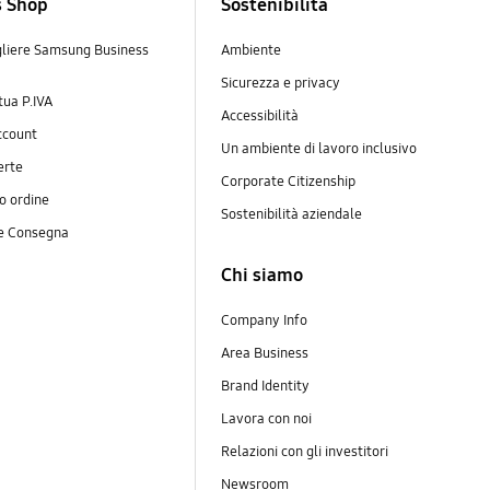
s Shop
Sostenibilità
gliere Samsung Business
Ambiente
Sicurezza e privacy
 tua P.IVA
Accessibilità
ccount
Un ambiente di lavoro inclusivo
erte
Corporate Citizenship
uo ordine
Sostenibilità aziendale
 e Consegna
Chi siamo
Company Info
Area Business
Brand Identity
Lavora con noi
Relazioni con gli investitori
Newsroom