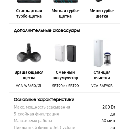
о-
Стандартная
Мягкая турбо-
Мини турбо-
турбо-щетка
щётка
щетка
Дополнительные аксессуары
Д
Вращающаяся
Сменный
Станция
В
щетка
аккумулятор
очистки
B
VCA-WB650/GL
SBT90e / SBT90
VCA-SAE90B
Основные характеристики
О
Вт
Макс. мощность всасывания
200 Вт
М
да
5-слойная фильтрация
да
5
ин
Макс.время работы
60 мин
М
да
Циклонный фильтр Jet Cyclone
да
Ц