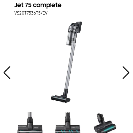
Jet 75 complete
J
VS20T7536T5/EV
V