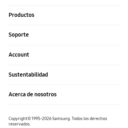
abierto
Productos
abierto
Soporte
abierto
Account
abierto
Sustentabilidad
abierto
Acerca de nosotros
Copyright© 1995-2026 Samsung. Todos los derechos
reservados.