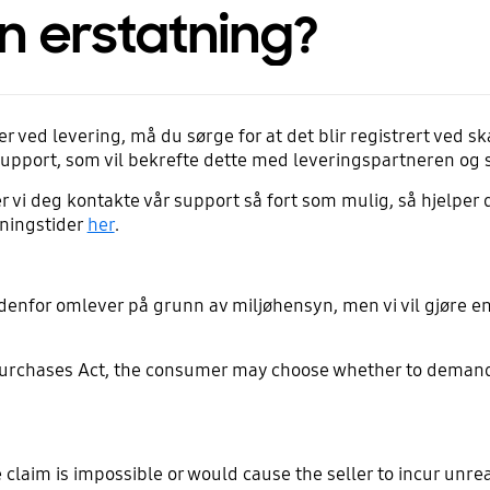
en erstatning?
r ved levering, må du sørge for at det blir registrert ved s
support, som vil bekrefte dette med leveringspartneren og 
r vi deg kontakte vår support så fort som mulig, så hjelper
pningstider
her
.
tedenfor omlever på grunn av miljøhensyn, men vi vil gjøre e
chases Act, the consumer may choose whether to demand tha
e claim is impossible or would cause the seller to incur unre