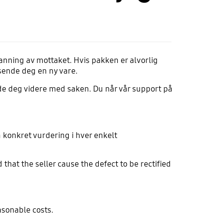
kanning av mottaket. Hvis pakken er alvorlig
sende deg en ny vare.
 de deg videre med saken. Du når vår support på
n konkret vurdering i hver enkelt
t the seller cause the defect to be rectified
asonable costs.