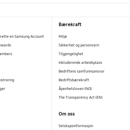
Bærekraft
prette en Samsung Account
Miljø
ewards
Sikkerhet og personvern
embers
Tilgjengelighet
r
Inkluderende arbeidsplass
Bedriftens samfunnsansvar
istrering
Bedriftsbærekraft
ger
Åpenhetsloven (NO)
The Transparency Act (EN)
Om oss
Selskapsinformasjon