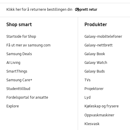
Klikk her for å returnere bestillingen din
Opprett retur
Footer Navigation
Shop smart
Produkter
Startside for Shop
Galaxy-mobiltelefoner
Få ut mer av samsung.com
Galaxy-nettbrett
Samsung Deals
Galaxy Book
AI Living
Galaxy Watch
SmartThings
Galaxy Buds
Samsung Care+
TVs
Studenttillbud
Projektorer
Fordelsportal for ansatte
Lyd
Explore
Kjøleskap og frysere
Oppvaskmaskiner
Klesvask