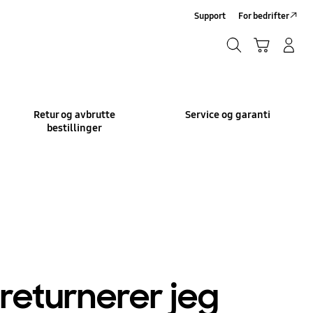
Support
For bedrifter
Søk
Handlevogn
Logg på/Registrer deg
Søk
Retur og avbrutte
Service og garanti
bestillinger
returnerer jeg