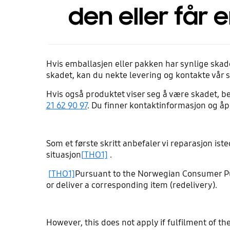
den eller får 
Hvis emballasjen eller pakken har synlige skade
skadet, kan du nekte levering og kontakte vår 
Hvis også produktet viser seg å være skadet, be
21 62 90 97
. Du finner kontaktinformasjon og å
Som et første skritt anbefaler vi reparasjon is
situasjon
[THO1]
.
[THO1]
Pursuant to the Norwegian Consumer Pur
or deliver a corresponding item (redelivery).
However, this does not apply if fulfilment of th