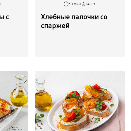
н.
30 мин.
24 шт.
ы с
Хлебные палочки со
м
спаржей