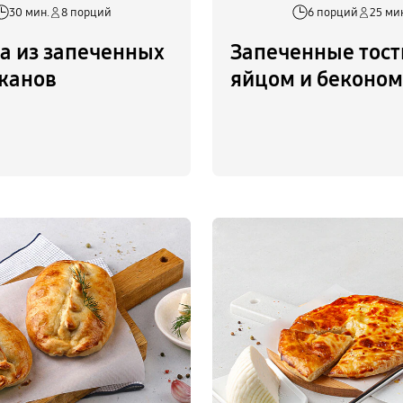
30 мин.
8 порций
6 порций
25 ми
а из запеченных
Запеченные тост
жанов
яйцом и беконо