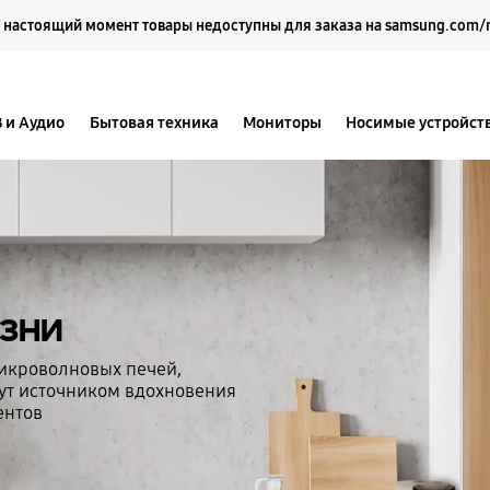
Выберите свое местоположение и язык.
 настоящий момент товары недоступны для заказа на samsung.com/
В и Аудио
Бытовая техника
Мониторы
Носимые устройст
изни
икроволновых печей,
ут источником вдохновения
ентов