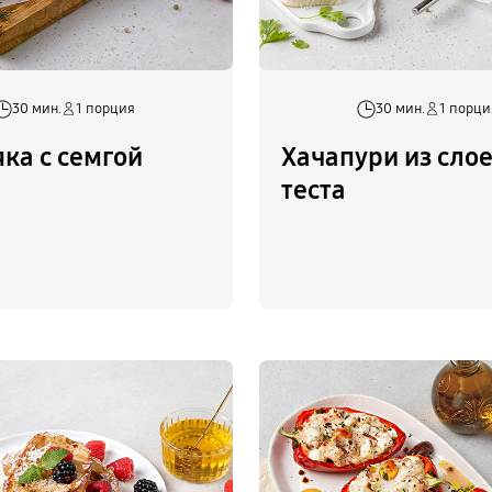
30 мин.
1 порция
30 мин.
1 порци
ка с семгой
Хачапури из сло
теста