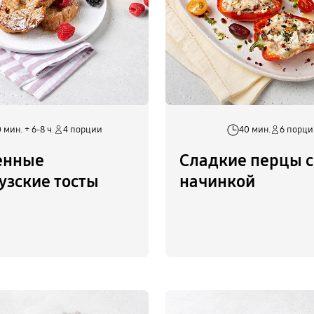
 мин. + 6-8 ч.
4 порции
40 мин.
6 порц
енные
Сладкие перцы с
узские тосты
начинкой