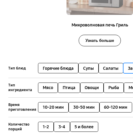
Микроволновая печь Гриль
Узнать больше
Горячие блюда
Супы
Салаты
За
Тип блюд
Тип
Мясо
Птица
Овощи
Рыба
М
ингредиента
Время
10-20 мин
30-50 мин
60-120 мин
приготовления
Количество
1-2
3-4
5 и более
порций