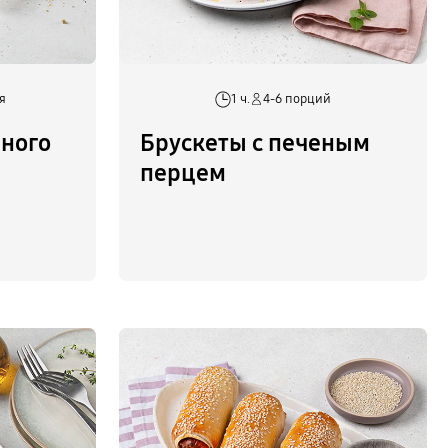
я
1 ч.
4-6 порций
еного
Брускеты с печеным
перцем