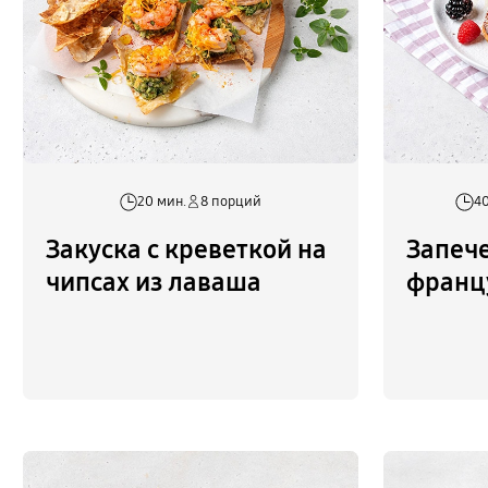
20 мин.
8 порций
40
Закуска с креветкой на
Запеч
чипсах из лаваша
франц