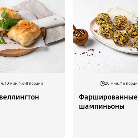
 ч. 10 мин.
6-8 порций
20 мин.
6 порц
веллингтон
Фаршированные
шампиньоны