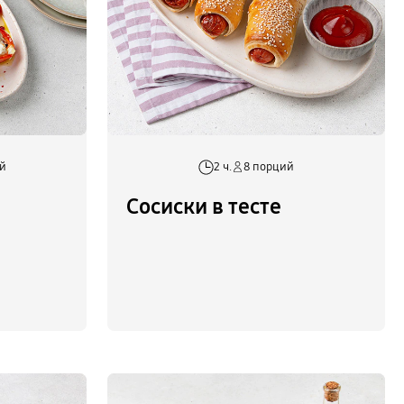
ий
2 ч.
8 порций
Сосиски в тесте