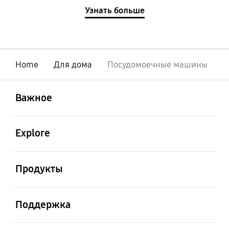
Узнать больше
Home
Для дома
Посудомоечные машины
открыть
Footer Navigation
Важное
открыть
Explore
открыть
Продукты
открыть
Поддержка
открыть