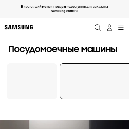
Skip
Продолжить
В настоящий момент товары недоступны для заказа на
Закрыть
to
samsung.com/ru
content
Поиск
Вход
Navigation
Посудомоечные машины