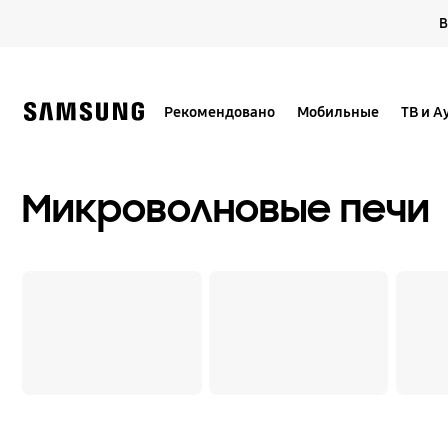
Skip
В
to
content
Рекомендовано
Мобильные
ТВ и А
Микроволновые печи