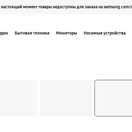
Выберите свое местоположение и язык.
 настоящий момент товары недоступны для заказа на samsung.com/
удио
Бытовая техника
Мониторы
Носимые устройства