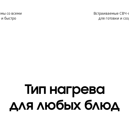
имы со всеми
Встраиваемые СВЧ-п
 и быстро
для готовки и со
Тип нагрева
для любых блюд