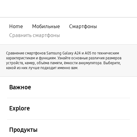
совершенствования нашей линейки
оригинальный Galaxy Z Fold продолжает
свое развитие под именем Galaxy Z Fold8
Ultra. В то же время Galaxy Z Fold8
Home
Мобильные
Смартфоны
отличается новой формой и предлагает
иной пользовательский опыт.
Сравнить смартфоны
Сравнение смартфонов Samsung Galaxy А24 и А05 по техническим
характеристикам и функциям. Узнайте основные различия размеров
устройств, камер, объёма памяти, ёмкости аккумулятора. Выберите,
какой из них лучше подходит именно вам.
открыть
Footer Navigation
Важное
открыть
Explore
открыть
Продукты