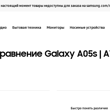
Выберите свое местоположение и язык.
 настоящий момент товары недоступны для заказа на samsung.com/
удио
Бытовая техника
Мониторы
Носимые устройства
равнение Galaxy A05s | A
Быстро понять различия