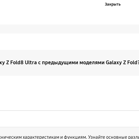
Закрыть
xy Z Fold8 Ultra с предыдущими моделями Galaxy Z Fold
ld8 Ultra — это премиальная и более совершенная верси
е совершенствования нашей линейки оригинальный Galax
ие под именем Galaxy Z Fold8 Ultra. В то же время Galax
ой и предлагает иной пользовательский опыт.
хническим характеристикам и функциям. Узнайте основные разли