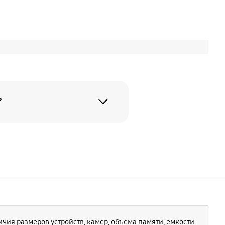
?
я вашего
y Z Fold
y Z Fold8
чия размеров устройств, камер, объёма памяти, ёмкости