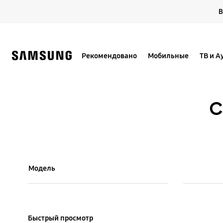
Skip
В
to
content
Рекомендовано
Мобильные
ТВ и А
С
Model Comparison Table
Модель
Colour and Memory
Быстрый просмотр