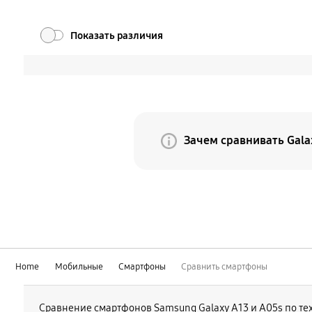
Показать различия
Зачем сравнивать Gala
Потому что Galaxy Z Fo
текущего Fold. По мер
продолжает свое развит
отличается новой форм
Home
Мобильные
Смартфоны
Сравнить смартфоны
Сравнение смартфонов Samsung Galaxy А13 и A05s по те