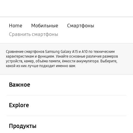
совершенствования нашей линейки
оригинальный Galaxy Z Fold продолжает
свое развитие под именем Galaxy Z Fold8
Ultra. В то же время Galaxy Z Fold8
Home
Мобильные
Смартфоны
отличается новой формой и предлагает
иной пользовательский опыт.
Сравнить смартфоны
Сравнение смартфонов Samsung Galaxy А15 и А10 по техническим
характеристикам и функциям. Узнайте основные различия размеров
устройств, камер, объёма памяти, ёмкости аккумулятора. Выберите,
какой из них лучше подходит именно вам.
открыть
Footer Navigation
Важное
открыть
Explore
открыть
Продукты