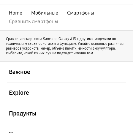
свое развитие под именем Galaxy Z Fold8
Ultra. В то же время Galaxy Z Fold8
Home
Мобильные
Смартфоны
отличается новой формой и предлагает
иной пользовательский опыт.
Сравнить смартфоны
Сравнение смартфона Samsung Galaxy А13 с другими моделями по
техническим характеристикам и функциям. Узнайте основные различия
размеров устройств, камер, объёма памяти, ёмкости аккумулятора.
Выберите, какой из них лучше подходит именно вам.
открыть
Footer Navigation
Важное
открыть
Explore
открыть
Продукты
открыть