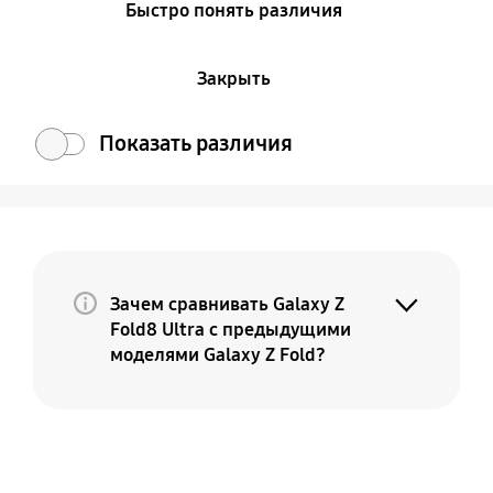
Быстро понять различия
Закрыть
Показать различия
Зачем сравнивать Galaxy Z
Fold8 Ultra с предыдущими
моделями Galaxy Z Fold?
Потому что Galaxy Z Fold8 Ultra — это
премиальная и более совершенная
версия вашего текущего Fold. По мере
совершенствования нашей линейки
оригинальный Galaxy Z Fold продолжает