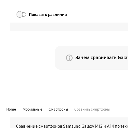
Показать различия
Зачем сравнивать Gala
Потому что Galaxy Z Fo
текущего Fold. По мер
продолжает свое развит
отличается новой форм
Home
Мобильные
Смартфоны
Сравнить смартфоны
Сравнение смартфонов Samsung Galaxy М12 и А14 по тех