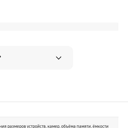
?
я вашего
y Z Fold
y Z Fold8
ия размеров устройств, камер, объёма памяти, ёмкости