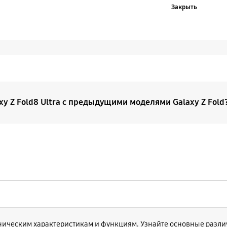
Закрыть
xy Z Fold8 Ultra с предыдущими моделями Galaxy Z Fold
ld8 Ultra — это премиальная и более совершенная верси
е совершенствования нашей линейки оригинальный Galax
ие под именем Galaxy Z Fold8 Ultra. В то же время Galax
ой и предлагает иной пользовательский опыт.
ническим характеристикам и функциям. Узнайте основные различ