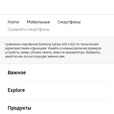
совершенствования нашей линейки
оригинальный Galaxy Z Fold продолжает
свое развитие под именем Galaxy Z Fold8
Ultra. В то же время Galaxy Z Fold8
Home
Мобильные
Смартфоны
отличается новой формой и предлагает
иной пользовательский опыт.
Сравнить смартфоны
Сравнение смартфонов Samsung Galaxy А25 и А22 по техническим
характеристикам и функциям. Узнайте основные различия размеров
устройств, камер, объёма памяти, ёмкости аккумулятора. Выберите,
какой из них лучше подходит именно вам.
открыть
Footer Navigation
Важное
открыть
Explore
открыть
Продукты