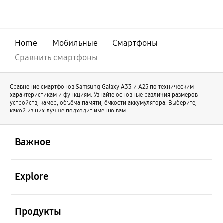
совершенствования нашей линейки
оригинальный Galaxy Z Fold продолжает
свое развитие под именем Galaxy Z Fold8
Ultra. В то же время Galaxy Z Fold8
Home
Мобильные
Смартфоны
отличается новой формой и предлагает
иной пользовательский опыт.
Сравнить смартфоны
Сравнение смартфонов Samsung Galaxy А33 и А25 по техническим
характеристикам и функциям. Узнайте основные различия размеров
устройств, камер, объёма памяти, ёмкости аккумулятора. Выберите,
какой из них лучше подходит именно вам.
открыть
Footer Navigation
Важное
открыть
Explore
открыть
Продукты