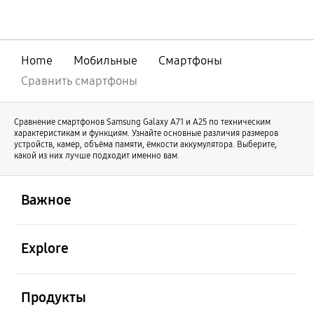
совершенствования нашей линейки
оригинальный Galaxy Z Fold продолжает
свое развитие под именем Galaxy Z Fold8
Ultra. В то же время Galaxy Z Fold8
Home
Мобильные
Смартфоны
отличается новой формой и предлагает
иной пользовательский опыт.
Сравнить смартфоны
Сравнение смартфонов Samsung Galaxy А71 и А25 по техническим
характеристикам и функциям. Узнайте основные различия размеров
устройств, камер, объёма памяти, ёмкости аккумулятора. Выберите,
какой из них лучше подходит именно вам.
открыть
Footer Navigation
Важное
открыть
Explore
открыть
Продукты