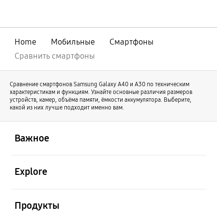
совершенствования нашей линейки
оригинальный Galaxy Z Fold продолжает
свое развитие под именем Galaxy Z Fold8
Ultra. В то же время Galaxy Z Fold8
Home
Мобильные
Смартфоны
отличается новой формой и предлагает
иной пользовательский опыт.
Сравнить смартфоны
Сравнение смартфонов Samsung Galaxy А40 и А30 по техническим
характеристикам и функциям. Узнайте основные различия размеров
устройств, камер, объёма памяти, ёмкости аккумулятора. Выберите,
какой из них лучше подходит именно вам.
открыть
Footer Navigation
Важное
открыть
Explore
открыть
Продукты