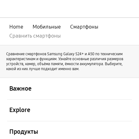
совершенствования нашей линейки
оригинальный Galaxy Z Fold продолжает
свое развитие под именем Galaxy Z Fold8
Ultra. В то же время Galaxy Z Fold8
Home
Мобильные
Смартфоны
отличается новой формой и предлагает
иной пользовательский опыт.
Сравнить смартфоны
Сравнение смартфонов Samsung Galaxy S24+ и А50 по техническим
характеристикам и функциям. Узнайте основные различия размеров
устройств, камер, объёма памяти, ёмкости аккумулятора. Выберите,
какой из них лучше подходит именно вам.
открыть
Footer Navigation
Важное
открыть
Explore
открыть
Продукты