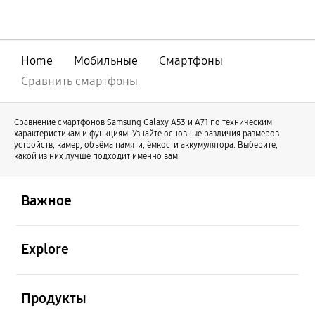
совершенствования нашей линейки
оригинальный Galaxy Z Fold продолжает
свое развитие под именем Galaxy Z Fold8
Ultra. В то же время Galaxy Z Fold8
Home
Мобильные
Смартфоны
отличается новой формой и предлагает
иной пользовательский опыт.
Сравнить смартфоны
Сравнение смартфонов Samsung Galaxy А53 и А71 по техническим
характеристикам и функциям. Узнайте основные различия размеров
устройств, камер, объёма памяти, ёмкости аккумулятора. Выберите,
какой из них лучше подходит именно вам.
открыть
Footer Navigation
Важное
открыть
Explore
открыть
Продукты