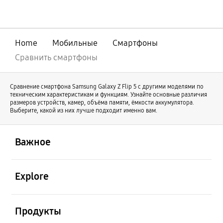
совершенствования нашей линейки
оригинальный Galaxy Z Fold продолжает
свое развитие под именем Galaxy Z Fold8
Ultra. В то же время Galaxy Z Fold8
Home
Мобильные
Смартфоны
отличается новой формой и предлагает
иной пользовательский опыт.
Сравнить смартфоны
Сравнение смартфона Samsung Galaxy Z Flip 5 с другими моделями по
техническим характеристикам и функциям. Узнайте основные различия
размеров устройств, камер, объёма памяти, ёмкости аккумулятора.
Выберите, какой из них лучше подходит именно вам.
открыть
Footer Navigation
Важное
открыть
Explore
открыть
Продукты