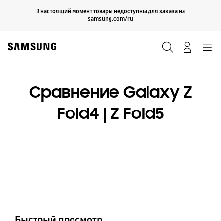
Skip
Продолжить
В настоящий момент товары недоступны для заказа на
Закрыть
to
samsung.com/ru
content
Поиск
Вход
Navigation
Сравнение Galaxy Z
Fold4 | Z Fold5
Model Comparison Table
Модель
Colour and Memory
Быстрый просмотр