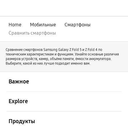
совершенствования нашей линейки
оригинальный Galaxy Z Fold продолжает
свое развитие под именем Galaxy Z Fold8
Ultra. В то же время Galaxy Z Fold8
Home
Мобильные
Смартфоны
отличается новой формой и предлагает
иной пользовательский опыт.
Сравнить смартфоны
Сравнение смартфонов Samsung Galaxy Z Fold 5 и Z Fold 4 по
техническим характеристикам и функциям. Узнайте основные различия
размеров устройств, камер, объёма памяти, ёмкости аккумулятора.
Выберите, какой из них лучше подходит именно вам.
открыть
Footer Navigation
Важное
открыть
Explore
открыть
Продукты