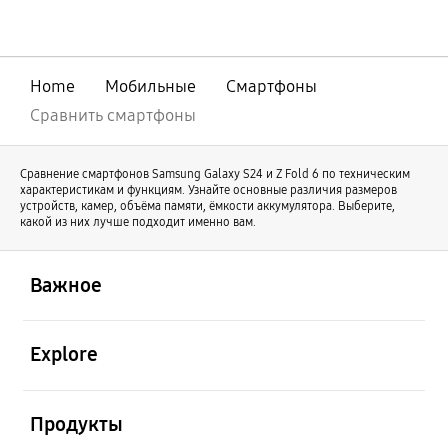
совершенствования нашей линейки
оригинальный Galaxy Z Fold продолжает
свое развитие под именем Galaxy Z Fold8
Ultra. В то же время Galaxy Z Fold8
Home
Мобильные
Смартфоны
отличается новой формой и предлагает
иной пользовательский опыт.
Сравнить смартфоны
Сравнение смартфонов Samsung Galaxy S24 и Z Fold 6 по техническим
характеристикам и функциям. Узнайте основные различия размеров
устройств, камер, объёма памяти, ёмкости аккумулятора. Выберите,
какой из них лучше подходит именно вам.
открыть
Footer Navigation
Важное
открыть
Explore
открыть
Продукты