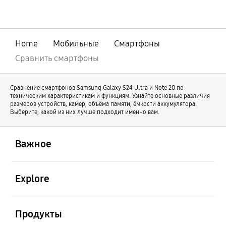
совершенствования нашей линейки
оригинальный Galaxy Z Fold продолжает
свое развитие под именем Galaxy Z Fold8
Ultra. В то же время Galaxy Z Fold8
Home
Мобильные
Смартфоны
отличается новой формой и предлагает
иной пользовательский опыт.
Сравнить смартфоны
Сравнение смартфонов Samsung Galaxy S24 Ultra и Note 20 по
техническим характеристикам и функциям. Узнайте основные различия
размеров устройств, камер, объёма памяти, ёмкости аккумулятора.
Выберите, какой из них лучше подходит именно вам.
открыть
Footer Navigation
Важное
открыть
Explore
открыть
Продукты