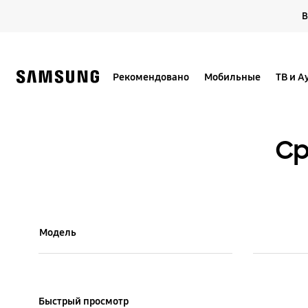
Skip
В
to
content
Рекомендовано
Мобильные
ТВ и А
Ср
Model Comparison Table
Модель
Colour and Memory
Быстрый просмотр