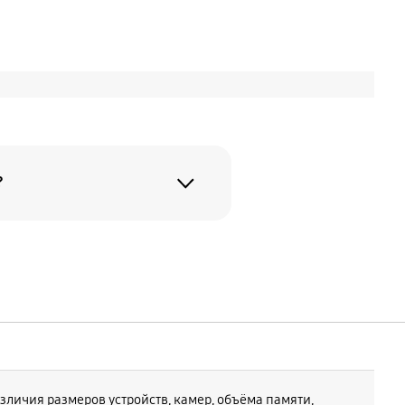
?
я вашего
y Z Fold
y Z Fold8
зличия размеров устройств, камер, объёма памяти,