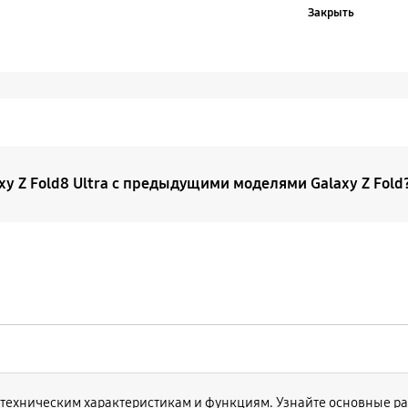
Закрыть
xy Z Fold8 Ultra с предыдущими моделями Galaxy Z Fold
ld8 Ultra — это премиальная и более совершенная верси
е совершенствования нашей линейки оригинальный Galax
ие под именем Galaxy Z Fold8 Ultra. В то же время Galax
ой и предлагает иной пользовательский опыт.
о техническим характеристикам и функциям. Узнайте основные ра