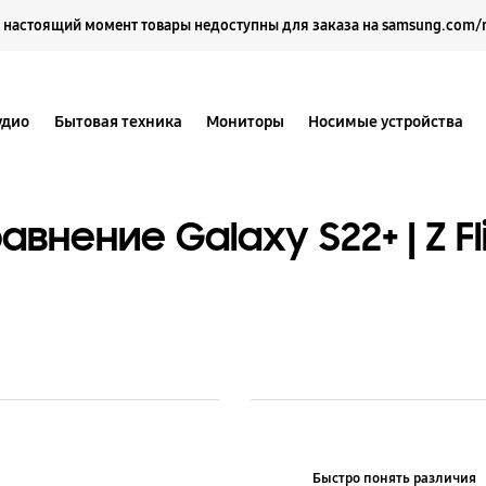
Выберите свое местоположение и язык.
 настоящий момент товары недоступны для заказа на samsung.com/
удио
Бытовая техника
Мониторы
Носимые устройства
авнение Galaxy S22+ | Z Fl
Быстро понять различия