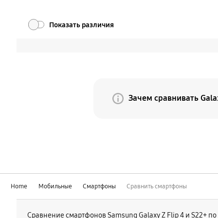
Показать различия
Зачем сравнивать Gala
Потому что Galaxy Z Fo
текущего Fold. По мер
продолжает свое развит
отличается новой форм
Home
Мобильные
Смартфоны
Сравнить смартфоны
Сравнение смартфонов Samsung Galaxy Z Flip 4 и S22+ п