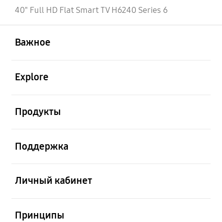
40" Full HD Flat Smart TV H6240 Series 6
открыть
Footer Navigation
Важное
открыть
Explore
открыть
Продукты
открыть
Поддержка
открыть
Личный кабинет
открыть
Принципы