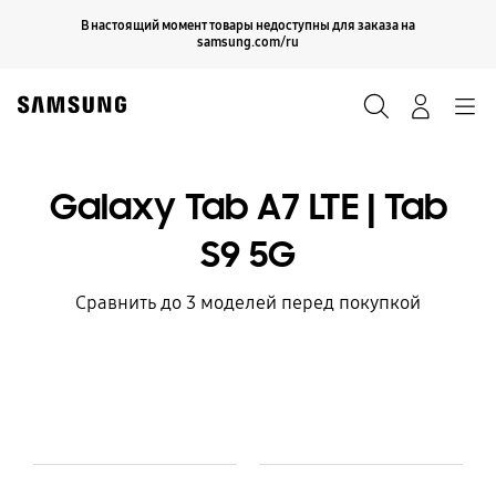
Skip
Продолжить
В настоящий момент товары недоступны для заказа на
Закрыть
to
samsung.com/ru
content
Поиск
Вход
Navigation
Galaxy Tab A7 LTE | Tab
S9 5G
Сравнить до 3 моделей перед покупкой
Model Comparison Table
Модель