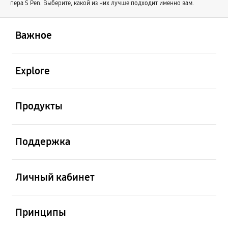
пера S Pen. Выберите, какой из них лучше подходит именно вам.
открыть
Footer Navigation
Важное
открыть
Explore
открыть
Продукты
открыть
Поддержка
открыть
Личный кабинет
открыть
Принципы