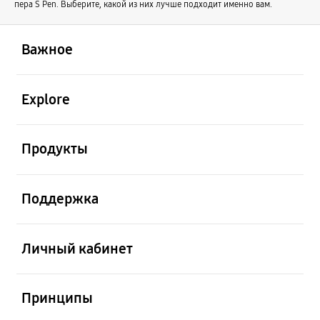
пера S Pen. Выберите, какой из них лучше подходит именно вам.
открыть
Footer Navigation
Важное
открыть
Explore
открыть
Продукты
открыть
Поддержка
открыть
Личный кабинет
открыть
Принципы