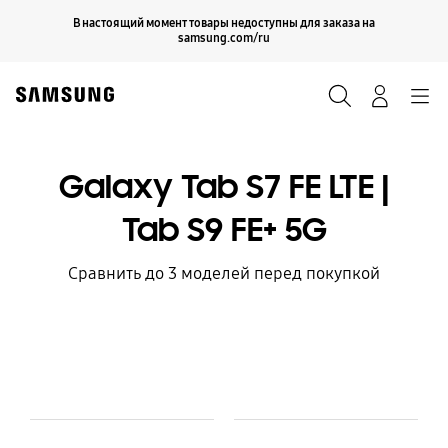
Skip
Продолжить
В настоящий момент товары недоступны для заказа на
Закрыть
to
samsung.com/ru
content
Поиск
Вход
Navigation
Galaxy Tab S7 FE LTE |
Tab S9 FE+ 5G
Сравнить до 3 моделей перед покупкой
Model Comparison Table
Модель