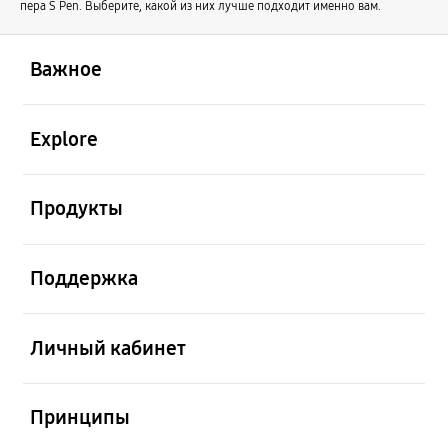
пера S Pen. Выберите, какой из них лучше подходит именно вам.
открыть
Footer Navigation
Важное
открыть
Explore
открыть
Продукты
открыть
Поддержка
открыть
Личный кабинет
открыть
Принципы