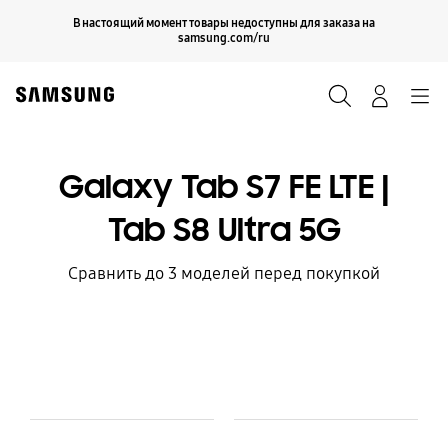
Skip
Продолжить
В настоящий момент товары недоступны для заказа на
Закрыть
to
samsung.com/ru
content
Поиск
Вход
Navigation
Galaxy Tab S7 FE LTE |
Tab S8 Ultra 5G
Сравнить до 3 моделей перед покупкой
Model Comparison Table
Модель