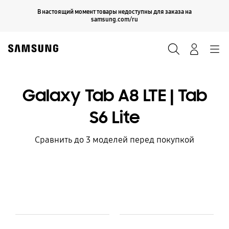
Skip
Продолжить
В настоящий момент товары недоступны для заказа на
Закрыть
to
samsung.com/ru
content
Поиск
Вход
Navigation
Galaxy Tab A8 LTE | Tab
S6 Lite
Сравнить до 3 моделей перед покупкой
Model Comparison Table
Модель