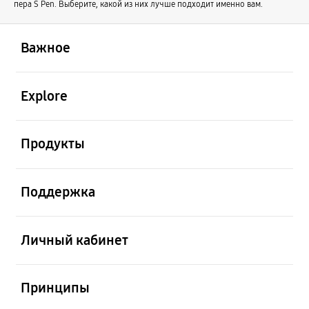
пера S Pen. Выберите, какой из них лучше подходит именно вам.
открыть
Footer Navigation
Важное
открыть
Explore
открыть
Продукты
открыть
Поддержка
открыть
Личный кабинет
открыть
Принципы