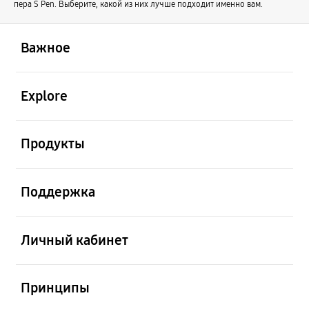
пера S Pen. Выберите, какой из них лучше подходит именно вам.
открыть
Footer Navigation
Важное
открыть
Explore
открыть
Продукты
открыть
Поддержка
открыть
Личный кабинет
открыть
Принципы