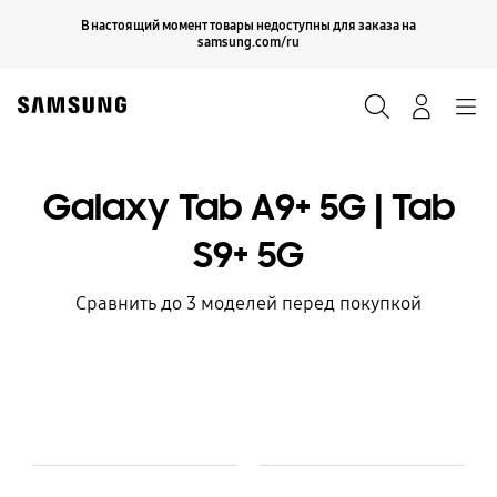
Skip
Продолжить
В настоящий момент товары недоступны для заказа на
Закрыть
to
samsung.com/ru
content
Поиск
Вход
Navigation
Galaxy Tab A9+ 5G | Tab
S9+ 5G
Сравнить до 3 моделей перед покупкой
Model Comparison Table
Модель