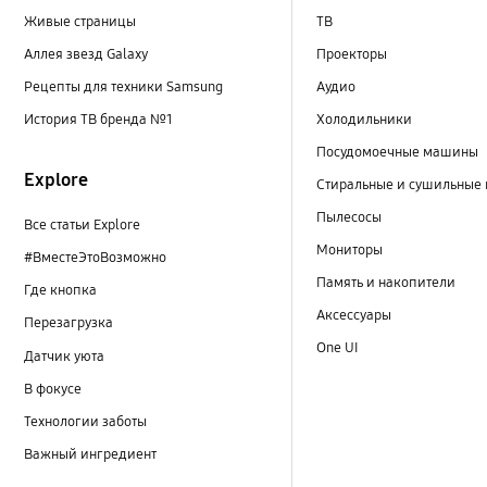
Живые страницы
ТВ
Аллея звезд Galaxy
Проекторы
Рецепты для техники Samsung
Аудио
История ТВ бренда №1
Холодильники
Посудомоечные машины
Explore
Стиральные и сушильные
Пылесосы
Все статьи Explore
Мониторы
#ВместеЭтоВозможно
Память и накопители
Где кнопка
Аксессуары
Перезагрузка
One UI
Датчик уюта
В фокусе
Технологии заботы
Важный ингредиент